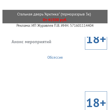
Стальная дверь "Арктика" (терморазрыв 3к)
От 41500 руб.
Реклама: ИП Журавлев П.В. ИНН: 571601114404
18+
Анонс мероприятий
Обсессия
18+