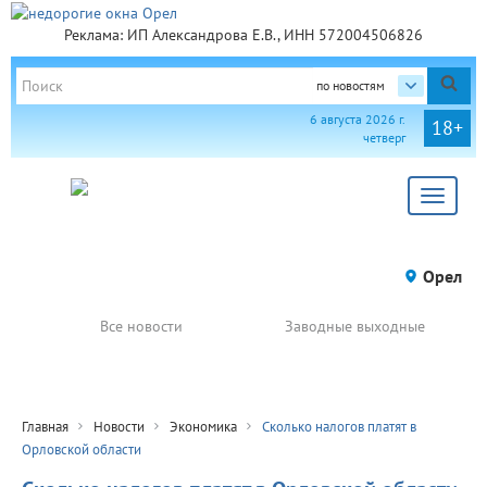
Реклама: ИП Александрова Е.В., ИНН 572004506826
по новостям
6 августа 2026 г.
18+
четверг
Toggle
navigat
Орел
Все новости
Заводные выходные
Главная
Новости
Экономика
Сколько налогов платят в
Орловской области