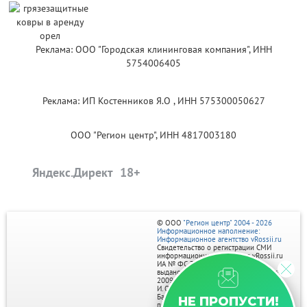
Реклама: ООО "Городская клининговая компания", ИНН
5754006405
Реклама: ИП Костенников Я.О , ИНН 575300050627
ООО "Регион центр", ИНН 4817003180
Яндекс.Директ
© ООО
"Регион центр" 2004 - 2026
Информационное наполнение:
Информационное агентство vRossii.ru
Свидетельство о регистрации СМИ
информационного агентства vRossii.ru
ИА № ФС 77‑35502
выдано РОСКОМНАДЗОРом 04 марта
2009г.
И. О. Главного редактора Нарыков А. Н.
Баннеры на портале размещаются на
НЕ ПРОПУСТИ!
правах рекламы.