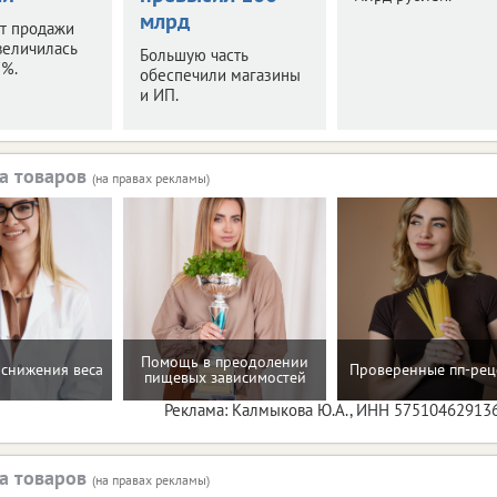
млрд
т продажи
величилась
Большую часть
7%.
обеспечили магазины
и ИП.
а товаров
(на правах рекламы)
Помощь в преодолении
снижения веса
Проверенные пп-рец
пищевых зависимостей
Реклама: Калмыкова Ю.А., ИНН 57510462913
а товаров
(на правах рекламы)