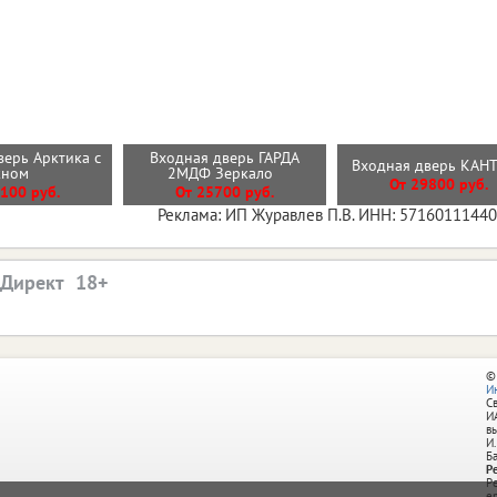
верь Арктика с
Входная дверь ГАРДА
Входная дверь КА
кном
2МДФ Зеркало
От 29800 руб.
100 руб.
От 25700 руб.
Реклама: ИП Журавлев П.В. ИНН: 5716011144
.Директ
©
И
С
И
в
И.
Б
Р
Р
e