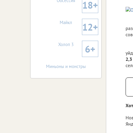
Обсессия
18+
Майкл
12+
раз
сов
Холоп 3
6+
уйд
2,3
сел
Миньоны и монстры
Хот
Нов
Янд