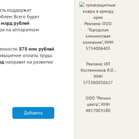
сть поддержит
блем. Всего будет
 млрд рублей
Реклама: ООО
бря на аппаратном
"Городская
клининговая
компания", ИНН
енности.
878 млн рублей
5754006405
овышение оплаты труда.
рд
направят на развитие
Реклама: ИП
Костенников Я.О ,
ИНН
575300050627
ООО "Регион
центр", ИНН
4817003180
Добавить