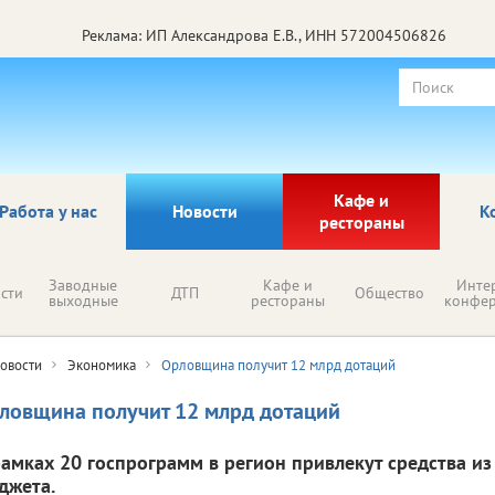
Реклама: ИП Александрова Е.В., ИНН 572004506826
Кафе и
Работа у нас
Новости
К
рестораны
Заводные
Кафе и
Инте
сти
ДТП
Общество
выходные
рестораны
конфе
овости
Экономика
Орловщина получит 12 млрд дотаций
ловщина получит 12 млрд дотаций
рамках 20 госпрограмм в регион привлекут средства и
джета.