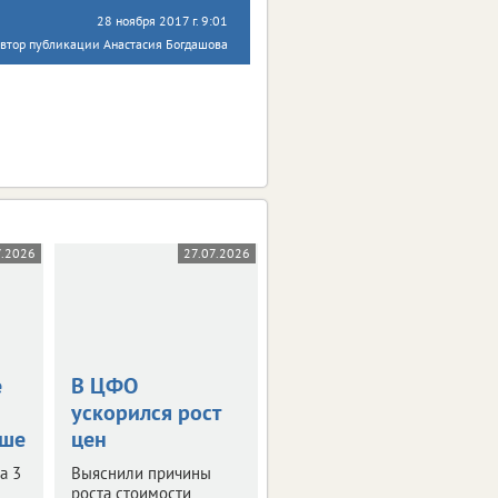
28 ноября 2017 г. 9:01
втор публикации Анастасия Богдашова
7.2026
27.07.2026
16.07.2026
е
В ЦФО
Сколько стоит
ускорился рост
бензин в
ьше
цен
регионах ЦФО
а 3
Выяснили причины
И какие ограничения
роста стоимости
введены при продаже