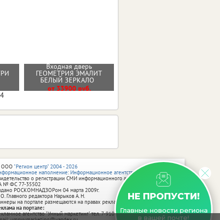
Входная дверь
Стальная дверь "Диксон"
НТРИ
ГЕОМЕТРИЯ ЭМАЛИТ
(терморазрыв 3к)
БЕЛЫЙ ЗЕРКАЛО
От 40100 руб.
от 33900 руб.
04
 ООО
"Регион центр" 2004 - 2026
нформационное наполнение: Информационное агентство vRossii.ru
видетельство о регистрации СМИ информационного агентства vRossii.ru
А № ФС 77‑35502
ыдано РОСКОМНАДЗОРом 04 марта 2009г.
НЕ ПРОПУСТИ!
 О. Главного редактора Нарыков А. Н.
аннеры на портале размещаются на правах рекламы.
еклама на портале:
Главные новости региона
екламное агентство "Умный маркетинг" тел. 7-910-267-70-40,
в вашей почте!
mail: umnyy.marketing@yandex.ru