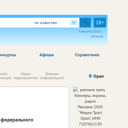
18+
по новостям
7 августа 2026 г.
пятница
онкурсы
Афиша
Справочник
Н
рнет-
Наши
Важная
Происшествия
Орел
Здоровье
комп
ренция
мероприятия
информация!
п
ре
Реклама: ООО
"Медиа Траст
Орёл", ИНН
з федерального
7107062130