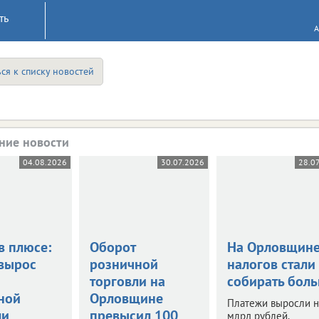
ть
А
ся к списку новостей
ние новости
04.08.2026
30.07.2026
28.0
в плюсе:
Оборот
На Орловщин
вырос
розничной
налогов стали
торговли на
собирать бол
ной
Орловщине
Платежи выросли н
ли
превысил 100
млрд рублей.