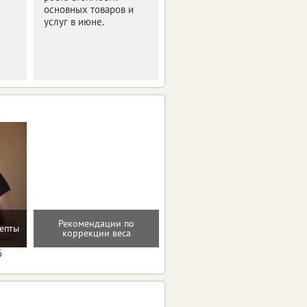
основных товаров и
топлива на АЗС.
услуг в июне.
Подробности в нашем
материале.
Рекомендации по
Восстановление после
епты
коррекции веса
родов
6