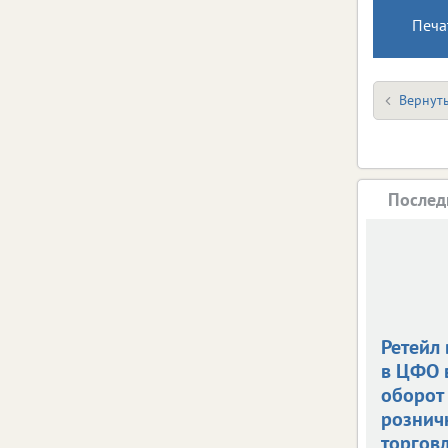
Печа
Вернуть
Послед
Ретейл 
в ЦФО 
оборот
рознич
торгов