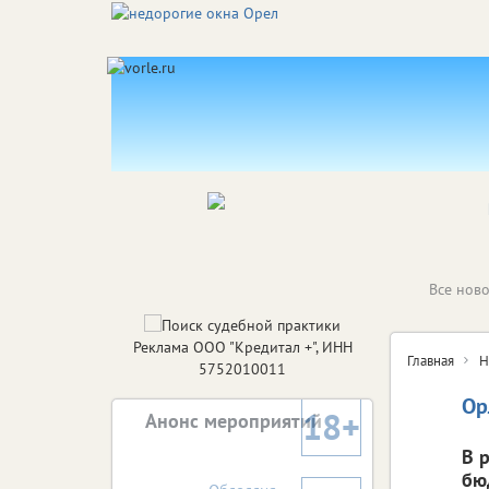
Все ново
Реклама ООО "Кредитал +", ИНН
Главная
Н
5752010011
Ор
18+
Анонс мероприятий
В 
бю