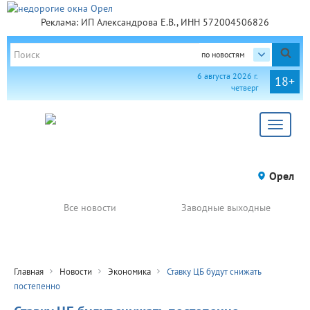
Реклама: ИП Александрова Е.В., ИНН 572004506826
по новостям
6 августа 2026 г.
18+
четверг
Toggle
navigat
Орел
Все новости
Заводные выходные
Главная
Новости
Экономика
Ставку ЦБ будут снижать
постепенно