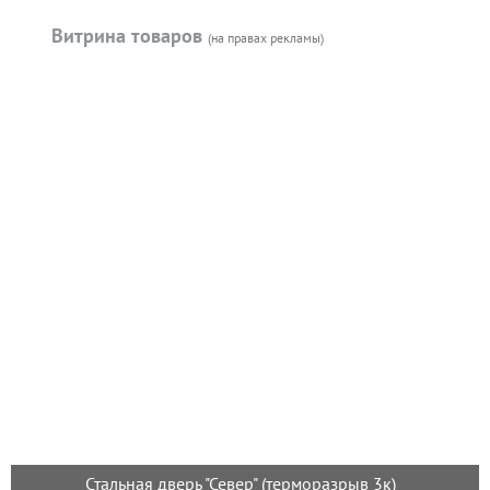
Витрина товаров
(на правах рекламы)
Стальная дверь "Север" (терморазрыв 3к)