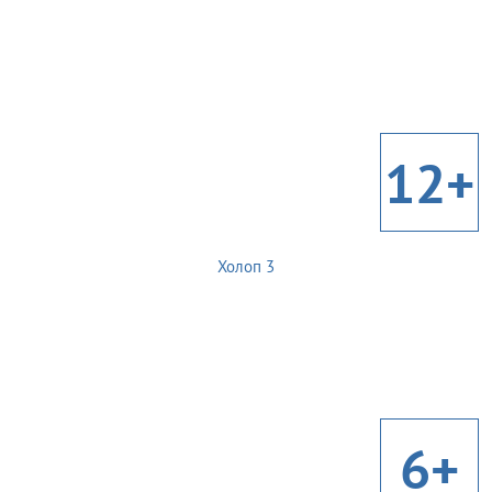
12+
Холоп 3
6+