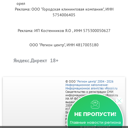
Реклама: ООО "Городская клининговая компания", ИНН
5754006405
Реклама: ИП Костенников Я.О , ИНН 575300050627
ООО "Регион центр", ИНН 4817003180
Яндекс.Директ
© ООО
"Регион центр" 2004 - 2026
Информационное наполнение:
Информационное агентство vRossii.ru
Свидетельство о регистрации СМИ
информационного агентства vRossii.ru
ИА № ФС 77‑35502
выдано РОСКОМНАДЗОРом 04 марта
2009г.
И. О. Главного редактора Нарыков А. Н.
Баннеры на портале размещаются на
НЕ ПРОПУСТИ!
правах рекламы.
Реклама на портале:
Главные новости региона
Рекламное агентство "Умный маркетинг"
тел. 7-910-267-70-40,
в вашей почте!