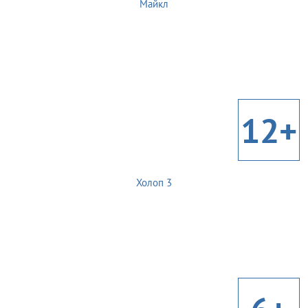
Майкл
12+
Холоп 3