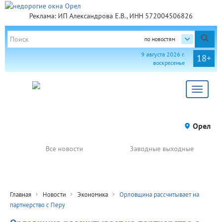
Реклама: ИП Александрова Е.В., ИНН 572004506826
по новостям
9 августа 2026 г.
18+
воскресенье
Toggle
navigat
Орел
Все новости
Заводные выходные
Главная
Новости
Экономика
Орловщина рассчитывает на
партнерство с Перу