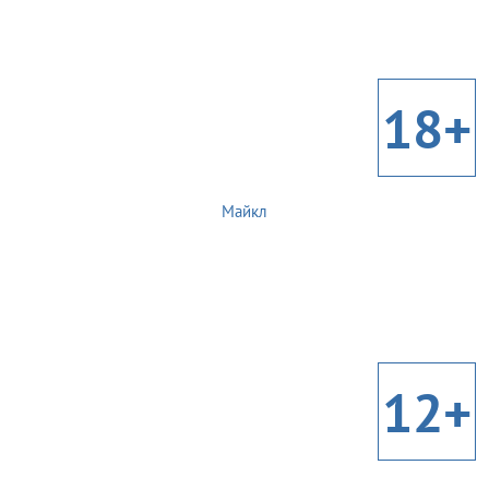
18+
Майкл
12+