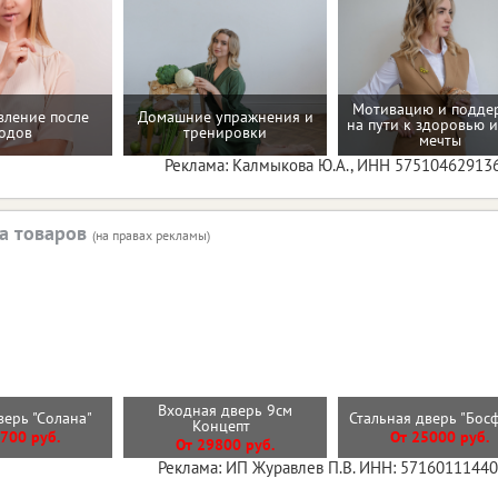
Мотивацию и подде
вление после
Домашние упражнения и
на пути к здоровью и
одов
тренировки
мечты
Реклама: Калмыкова Ю.А., ИНН 57510462913
а товаров
(на правах рекламы)
Входная дверь 9см
верь "Солана"
Стальная дверь "Бо
Концепт
700 руб.
От 25000 руб.
От 29800 руб.
Реклама: ИП Журавлев П.В. ИНН: 5716011144