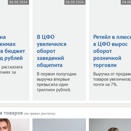
06.08.2026
06.08.2026
04.0
 на
В ЦФО
Ретейл в плюс
жимах
увеличился
в ЦФО вырос
 в бюджет
оборот
оборот
рд рублей
заведений
розничной
общепита
торговли
 рассказала
ениях за
В первом полугодии
Выручка от продаж
выручка впервые
товаров увеличилас
превысила один
почти на 7%.
триллион рублей.
а товаров
(на правах рекламы)