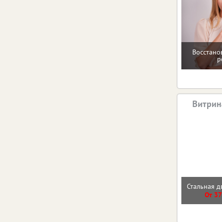
Восстано
р
Витрин
Стальная д
От 37