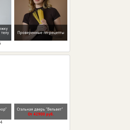
ржку
Помощь в преодолении
 телу
Проверенные пп-рецепты
пищевых зависимостей
6
сфор"
Стальная дверь "Вельвет"
Стальная дверь "Дуэт Б"
От 42900 руб.
От 32000 руб.
04