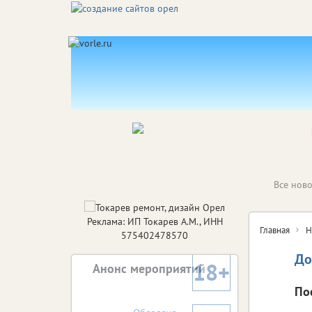
Все ново
Реклама: ИП Токарев А.М., ИНН
Главная
Н
575402478570
До
18+
Анонс мероприятий
По