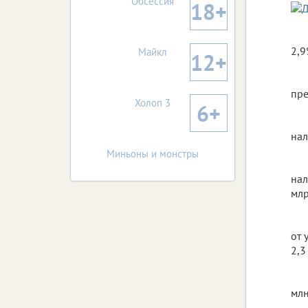
Обсессия
18+
2,9
Майкл
12+
пре
Холоп 3
6+
нал
Миньоны и монстры
нал
млр
от 
2,3
млн