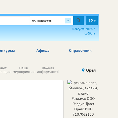
18+
по новостям
8 августа 2026 г.
суббота
онкурсы
Афиша
Справочник
Н
рнет-
Наши
Важная
Происшествия
Орел
Здоровье
комп
ренция
мероприятия
информация!
п
ре
Реклама: ООО
"Медиа Траст
Орёл", ИНН
7107062130