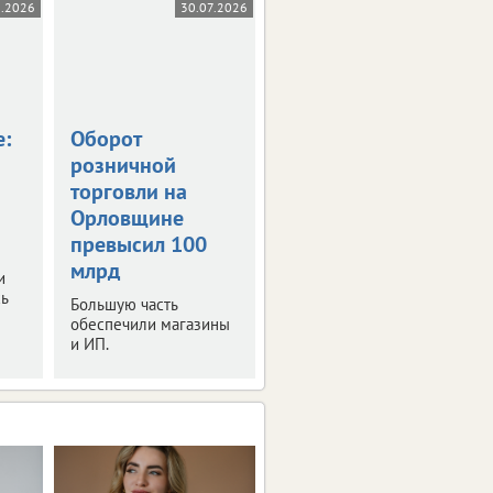
8.2026
30.07.2026
28.07.2026
е:
Оборот
На Орловщине
розничной
налогов стали
торговли на
собирать больше
Орловщине
Платежи выросли на 3
превысил 100
млрд рублей.
млрд
и
ь
Большую часть
обеспечили магазины
и ИП.