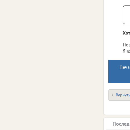
Хот
Нов
Янд
Печа
Вернуть
Послед