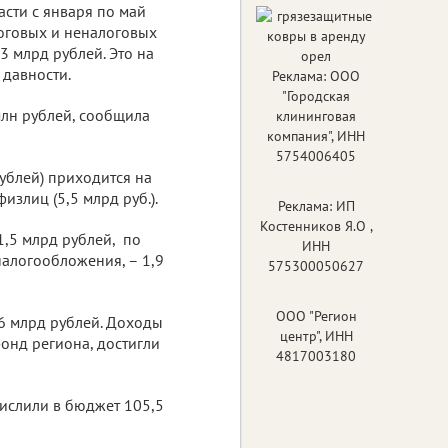
сти с января по май
оговых и неналоговых
3 млрд рублей. Это на
 давности.
Реклама: ООО
"Городская
млн рублей, сообщила
клининговая
компания", ИНН
5754006405
ублей) приходится на
излиц (5,5 млрд руб.).
Реклама: ИП
Костенников Я.О ,
1,5 млрд рублей, по
ИНН
налогообложения, – 1,9
575300050627
ООО "Регион
6 млрд рублей. Доходы
центр", ИНН
нд региона, достигли
4817003180
числили в бюджет 105,5