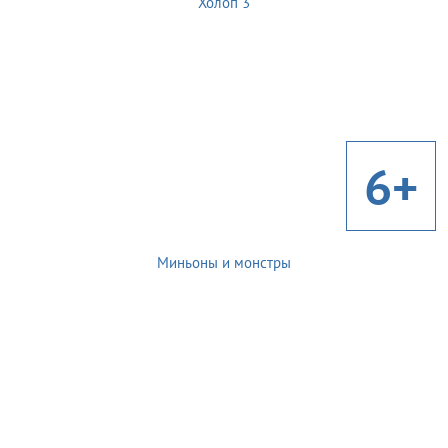
Холоп 3
6+
Миньоны и монстры