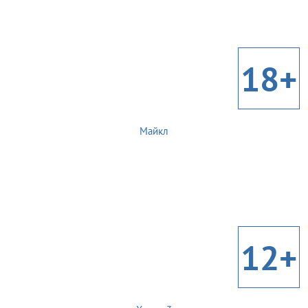
18+
Майкл
12+