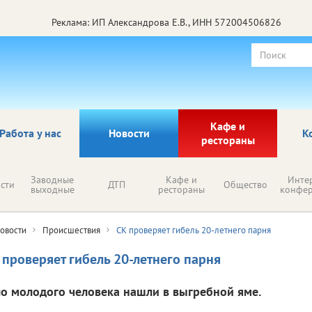
Реклама: ИП Александрова Е.В., ИНН 572004506826
Кафе и
Работа у нас
Новости
К
рестораны
Заводные
Кафе и
Инте
сти
ДТП
Общество
выходные
рестораны
конфе
овости
Происшествия
СК проверяет гибель 20-летнего парня
 проверяет гибель 20-летнего парня
ло молодого человека нашли в выгребной яме.