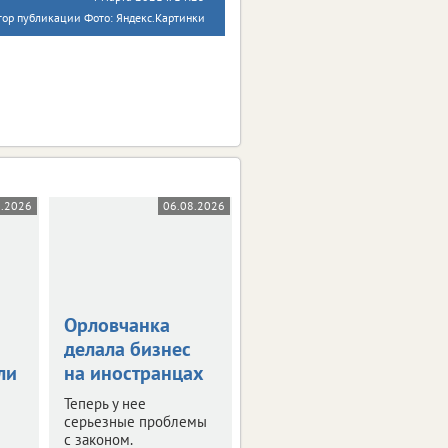
тор публикации Фото: Яндекс.Картинки
8.2026
06.08.2026
05.08.2026
Орловчанка
Орловскую
делала бизнес
область
ли
на иностранцах
атаковали 26
беспилотников
Теперь у нее
серьезные проблемы
Оперативная сводка за
с законом.
ночь.