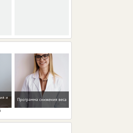
ия и
Программа снижения веса
Консультация по питанию
6