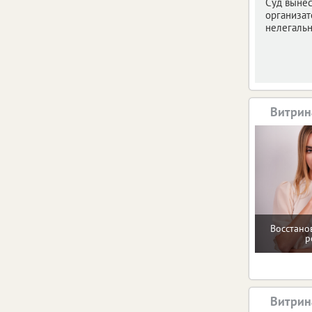
Суд вынес
организат
нелегальн
Витрин
Восстано
р
Витрин