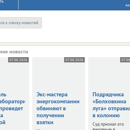
ть
Ав
ся к списку новостей
ние новости
07.08.2026
07.08.2026
07.0
ель
Экс-мастера
Подрядчика
аборатории
энергокомпании
«Болховкина
 проведет
обвиняют в
луга» отправи
за
получении
в колонию
ой
взятки
Суд признал его
виновным в