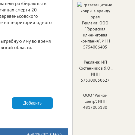
ватели разбираются в
ичинах смерти 20-
деревеньковского
ме на территории одного
Реклама: ООО
"Городская
клининговая
выгребную яму во время
компания", ИНН
вской области.
5754006405
Реклама: ИП
Костенников Я.О ,
ИНН
575300050627
ООО "Регион
центр", ИНН
Добавить
4817003180
4 марта 2021 г. 14:23