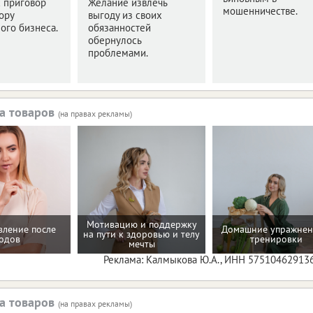
 приговор
Желание извлечь
мошенничестве.
ору
выгоду из своих
ого бизнеса.
обязанностей
обернулось
проблемами.
а товаров
(на правах рекламы)
Мотивацию и поддержку
вление после
Домашние упражнен
на пути к здоровью и телу
одов
тренировки
мечты
Реклама: Калмыкова Ю.А., ИНН 57510462913
а товаров
(на правах рекламы)