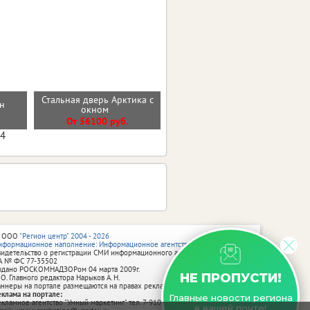
Стальная дверь Арктика с
н
Стальная дверь "Нэкст 2"
окном
От 35600 руб.
От 56100 руб.
04
 ООО
"Регион центр" 2004 - 2026
нформационное наполнение: Информационное агентство vRossii.ru
видетельство о регистрации СМИ информационного агентства vRossii.ru
А № ФС 77‑35502
ыдано РОСКОМНАДЗОРом 04 марта 2009г.
НЕ ПРОПУСТИ!
 О. Главного редактора Нарыков А. Н.
аннеры на портале размещаются на правах рекламы.
еклама на портале:
Главные новости региона
екламное агентство "Умный маркетинг" тел. 7-910-267-70-40,
в вашей почте!