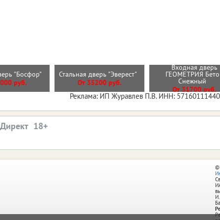
Входная дверь
верь "Босфор"
Стальная дверь "Эверест"
ГЕОМЕТРИЯ Бето
Снежный
000 руб.
От 35200 руб.
От 31700 руб.
Реклама: ИП Журавлев П.В. ИНН: 5716011144
.Директ
©
И
С
И
в
И.
Б
Р
Р