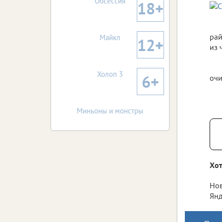
Обсессия
18+
рай
Майкл
12+
из 
Холоп 3
6+
очи
Миньоны и монстры
Хот
Нов
Янд