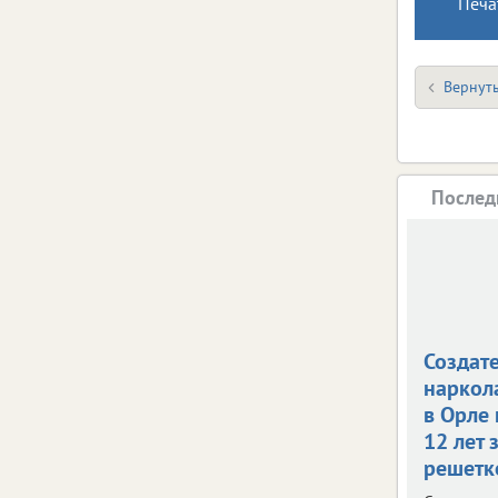
Печа
Вернуть
Послед
Создат
наркол
в Орле
12 лет 
решетк