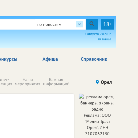
18+
по новостям
7 августа 2026 г.
пятница
онкурсы
Афиша
Справочник
Н
рнет-
Наши
Важная
Происшествия
Орел
Здоровье
комп
ренция
мероприятия
информация!
п
ре
Реклама: ООО
"Медиа Траст
Орёл", ИНН
7107062130