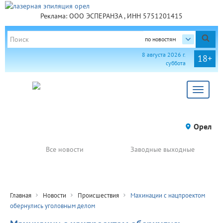
Реклама: ООО ЭСПЕРАНЗА , ИНН 5751201415
по новостям
8 августа 2026 г.
18+
суббота
Toggle
navigat
Орел
Все новости
Заводные выходные
Главная
Новости
Происшествия
Махинации с нацпроектом
обернулись уголовным делом