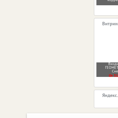
Витрин
Входн
ГЕОМЕТ
Сн
От 31
Яндекс