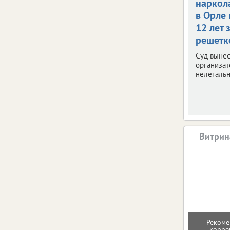
наркол
в Орле
12 лет 
решетк
Суд вынес
организат
нелегальн
Витрин
Рекоме
корре