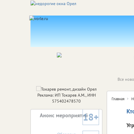
Все ново
Реклама: ИП Токарев А.М., ИНН
Главная
Н
575402478570
Кт
18+
Анонс мероприятий
Уг