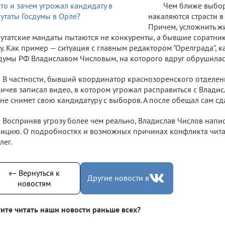
Чем ближе выбор
накаляются страсти в
Причем, усложнить ж
утатские мандаты пытаются не конкуренты, а бывшие соратни
у. Как пример — ситуация с главным редактором "Орелграда", 
думы РФ Владиславом Числовым, на которого вдруг обрушилась
В частности, бывший координатор краснозоренского отделе
ичев записал видео, в котором угрожал расправиться с Влади
 не снимет свою кандидатуру с выборов. А после обещал сам сд
Восприняв угрозу более чем реально, Владислав Числов напи
ицию. О подробностях и возможных причинах конфликта чита
лег.
← Вернуться к
Другие новости в
новостям
ите читать наши новости раньше всех?