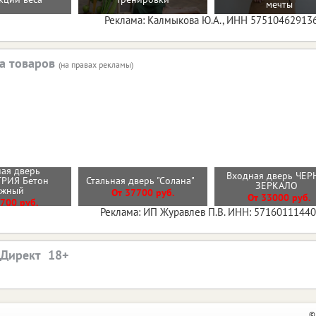
мечты
Реклама: Калмыкова Ю.А., ИНН 57510462913
а товаров
(на правах рекламы)
ая дверь
Входная дверь ЧЕР
РИЯ Бетон
Стальная дверь "Солана"
ЗЕРКАЛО
ежный
От 37700 руб.
От 33000 руб.
700 руб.
Реклама: ИП Журавлев П.В. ИНН: 5716011144
.Директ
©