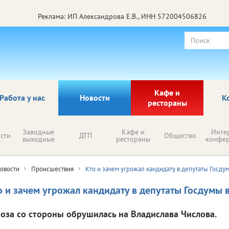
Реклама: ИП Александрова Е.В., ИНН 572004506826
Кафе и
Работа у нас
Новости
К
рестораны
Заводные
Кафе и
Инте
сти
ДТП
Общество
выходные
рестораны
конфе
овости
Происшествия
Кто и зачем угрожал кандидату в депутаты Госду
о и зачем угрожал кандидату в депутаты Госдумы 
роза со стороны обрушилась на Владислава Числова.