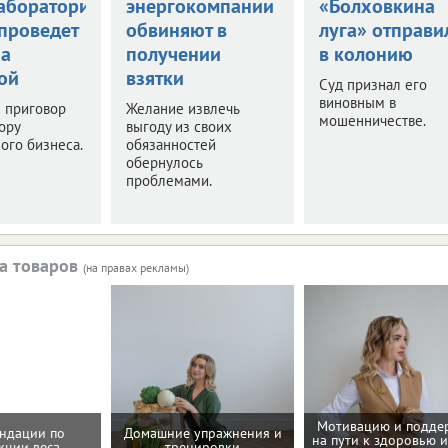
аборатории
энергокомпании
«Болховкина
 проведет
обвиняют в
луга» отправи
за
получении
в колонию
ой
взятки
Суд признал его
виновным в
 приговор
Желание извлечь
мошенничестве.
ору
выгоду из своих
ого бизнеса.
обязанностей
обернулось
проблемами.
а товаров
(на правах рекламы)
Мотивацию и подде
ндации по
Домашние упражнения и
на пути к здоровью и
кции веса
тренировки