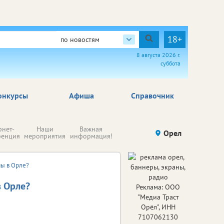
18+
по новостям
8 августа 2026 г.
суббота
онкурсы
Афиша
Справочник
Н
рнет-
Наши
Важная
Происшествия
Орел
Здоровье
комп
ренция
мероприятия
информация!
п
ре
мы в Орле?
в Орле?
Реклама: ООО
"Медиа Траст
Орёл", ИНН
7107062130