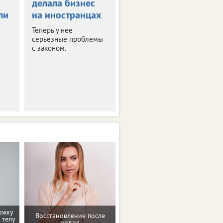
делала бизнес
область
ли
на иностранцах
атаковали 26
беспилотников
Теперь у нее
серьезные проблемы
Оперативная сводка за
с законом.
ночь.
ржку
Восстановление после
 телу
Консультация по питанию
родов