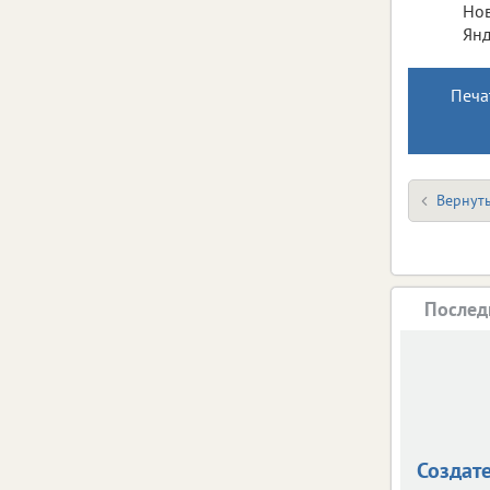
Нов
Янд
Печа
Вернуть
Послед
Создат