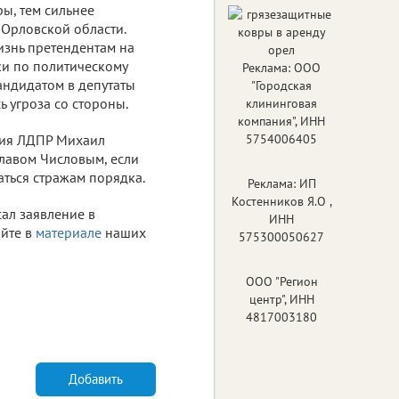
ы, тем сильнее
 Орловской области.
изнь претендентам на
ки по политическому
Реклама: ООО
кандидатом в депутаты
"Городская
 угроза со стороны.
клининговая
компания", ИНН
ния ЛДПР Михаил
5754006405
славом Числовым, если
аться стражам порядка.
Реклама: ИП
Костенников Я.О ,
сал заявление в
ИНН
йте в
материале
наших
575300050627
ООО "Регион
центр", ИНН
4817003180
Добавить