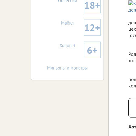
Обсессия
18+
деп
Майкл
12+
цех
Гос
Холоп 3
6+
Род
тот
Миньоны и монстры
пол
кол
Хот