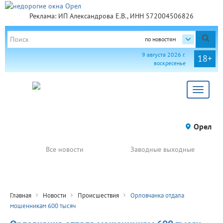
Реклама: ИП Александрова Е.В., ИНН 572004506826
по новостям
9 августа 2026 г.
18+
воскресенье
Toggle
navigat
Орел
Все новости
Заводные выходные
Главная
Новости
Происшествия
Орловчанка отдала
мошенникам 600 тысяч