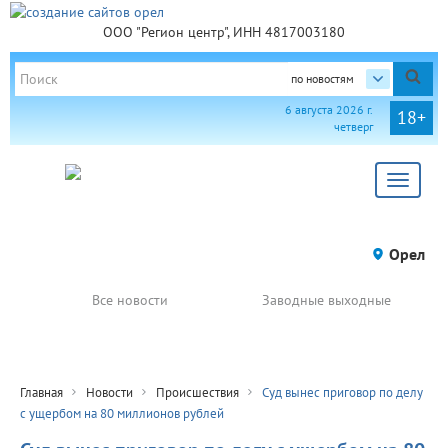
ООО "Регион центр", ИНН 4817003180
по новостям
6 августа 2026 г.
18+
четверг
Toggle
navigat
Орел
Все новости
Заводные выходные
Главная
Новости
Происшествия
Суд вынес приговор по делу
с ущербом на 80 миллионов рублей