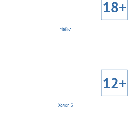
18+
Майкл
12+
Холоп 3