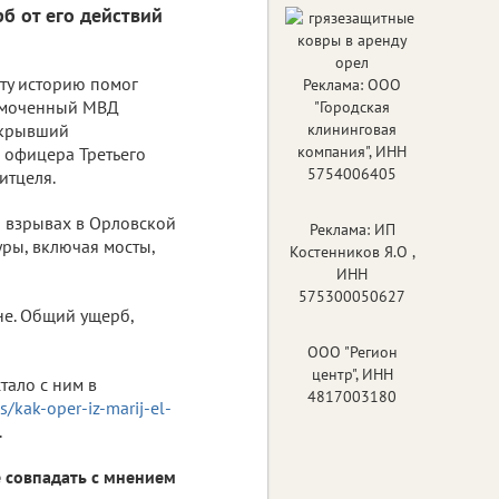
б от его действий
эту историю помог
Реклама: ООО
омоченный МВД
"Городская
скрывший
клининговая
компания", ИНН
 офицера Третьего
5754006405
итцеля.
о взрывах в Орловской
Реклама: ИП
уры, включая мосты,
Костенников Я.О ,
ИНН
575300050627
не. Общий ущерб,
ООО "Регион
центр", ИНН
тало с ним в
4817003180
s/kak-oper-iz-marij-el-
.
 совпадать с мнением