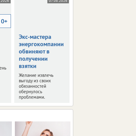
.2026
07.08.2026
0+
Экс-мастера
энергокомпании
обвиняют в
получении
взятки
ень
Желание извлечь
выгоду из своих
обязанностей
обернулось
проблемами.