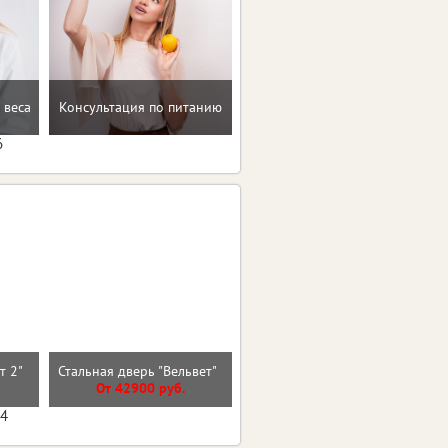
Помощь в преодолении
 веса
Консультация по питанию
пищевых зависимостей
6
ст 2"
Стальная дверь "Вельвет"
Входная дверь КАНТРИ
От 42900 руб.
От 29800 руб.
04