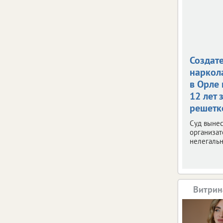
Создат
наркол
в Орле
12 лет 
решетк
Суд вынес
организат
нелегальн
Витрин