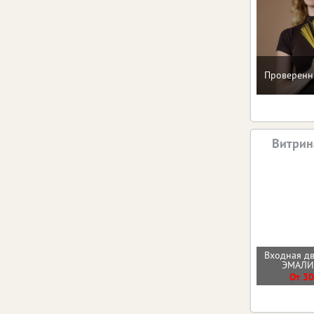
Проверенн
Витрин
Входная д
ЭМАЛ
От 30