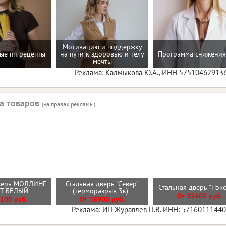
Мотивацию и поддержку
ые пп-рецепты
на пути к здоровью и телу
Программа снижения
мечты
Реклама: Калмыкова Ю.А., ИНН 57510462913
а товаров
(на правах рекламы)
верь МОЛДИНГ
Стальная дверь "Север"
Стальная дверь "Нэк
ИТ БЕЛЫЙ
(терморазрыв 3к)
От 35600 руб.
100 руб.
От 38900 руб.
Реклама: ИП Журавлев П.В. ИНН: 5716011144