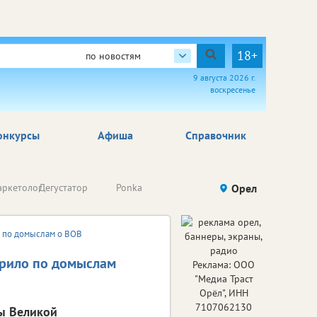
18+
по новостям
9 августа 2026 г.
воскресенье
онкурсы
Афиша
Справочник
Простой
ркетолог
Дегустатор
Ponka
Eva TiVi
Орел
И
экономист
о по домыслам о ВОВ
арило по домыслам
Реклама: ООО
"Медиа Траст
Орёл", ИНН
7107062130
ды Великой