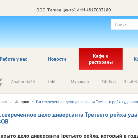
ООО "Регион центр", ИНН 4817003180
Кафе и
Работа у нас
Новости
К
рестораны
ый
AnaConda23
Loki
Музыкант
Politikkk
ЗлойМа
ор
логи
Историк
Рассекреченное дело диверсанта Третьего рейха ударил
ссекреченное дело диверсанта Третьего рейха уд
ВОВ
скрыто дело диверсанта Третьего рейха, который в го