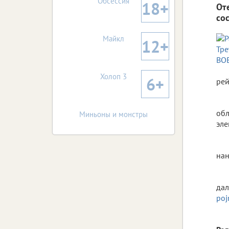
Обсессия
18+
От
со
Майкл
12+
Холоп 3
6+
рей
обл
Миньоны и монстры
эле
нан
дал
poj