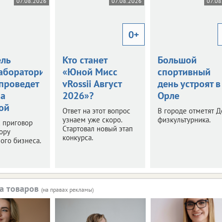
07.08.2026
07.08.2026
07.08
0+
ель
Кто станет
Большой
аборатории
«Юной Мисс
спортивный
 проведет
vRossii Август
день устроят в
за
2026»?
Орле
ой
Ответ на этот вопрос
В городе отметят Д
узнаем уже скоро.
физкультурника.
 приговор
Стартовал новый этап
ору
конкурса.
ого бизнеса.
а товаров
(на правах рекламы)