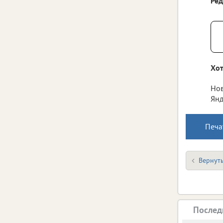
Ре
Хот
Нов
Янд
Печа
Вернуть
Послед