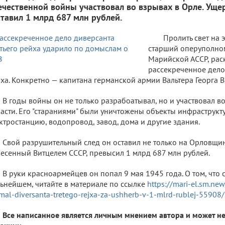
ечественной войны участвовал во взрывах в Орле. Ущер
ставил 1 млрд 687 млн рублей.
Пролить свет на 
старший оперуполн
Марийской АССР, ра
рассекреченное дело
ха. Конкретно — капитана германской армии Вальтера Георга В
В годы войны он не только разрабоатывал, но и участвовал в
асти. Его "стараниями" были уничтожены объекты инфраструкт
ктростанцию, водопровод, завод, дома и другие здания.
Свой разрушительный след он оставил не только на Орловщи
есенный Витцелем СССР, превысил 1 млрд 687 млн рублей.
В руки красноармейцев он попал 9 мая 1945 года. О том, что с
ьнейшем, читайте в материале по ссылке
https://mari-el.sm.new
mal-diversanta-tretego-rejxa-za-ushherb-v-1-mlrd-rublej-55908/
Все написанное является личным мнением автора и может не