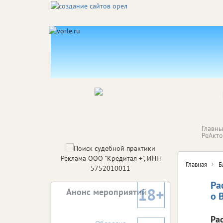
Главн
РеАкт
Реклама ООО "Кредитал +", ИНН
Главная
Б
5752010011
Ра
18+
Анонс мероприятий
о 
Ра