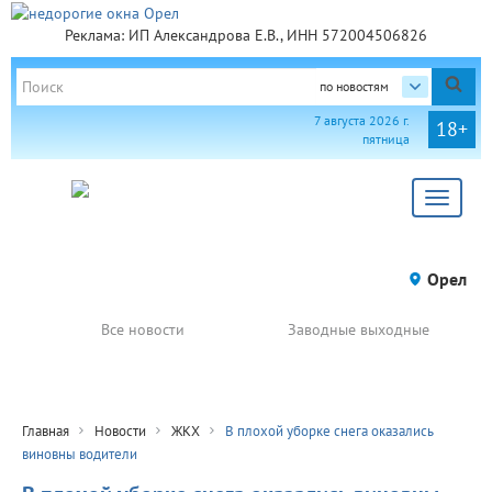
Реклама: ИП Александрова Е.В., ИНН 572004506826
по новостям
7 августа 2026 г.
18+
пятница
Toggle
navigat
Орел
Все новости
Заводные выходные
Главная
Новости
ЖКХ
В плохой уборке снега оказались
виновны водители