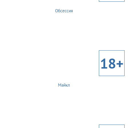
Обсессия
18+
Майкл