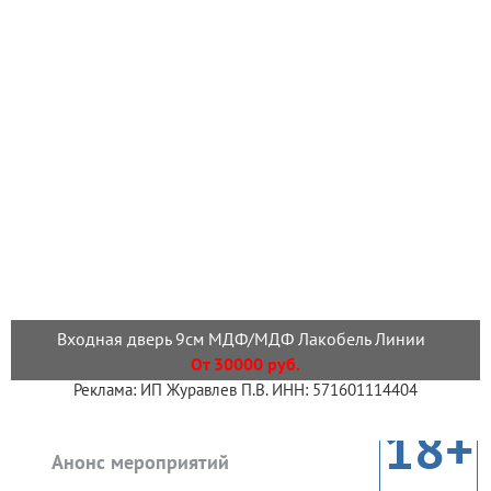
Входная дверь 9см МДФ/МДФ Лакобель Линии
От 30000 руб.
Реклама: ИП Журавлев П.В. ИНН: 571601114404
18+
Анонс мероприятий