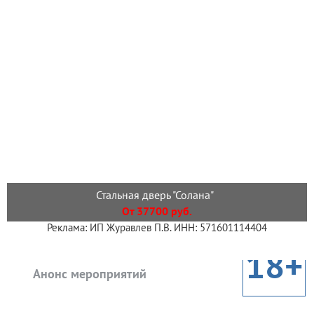
Стальная дверь "Солана"
От 37700 руб.
Реклама: ИП Журавлев П.В. ИНН: 571601114404
18+
Анонс мероприятий