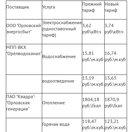
Прежний
Новый
Поставщик
Услуга
тариф
тариф
Электроснабжение
ООО "Орловский
3,62
3,74
(одноставочный
энергосбыт"
руб\кВт.ч
руб\кВт.ч
тариф)
МПП ВКХ
15,81
16,74
"Орёлводоканал"
Водоснабжение
руб.\м.куб
руб.\м.куб
13,19
13,63
водоотведение
руб.\м.куб
руб.\м.куб
ПАО "Квадра"-
1804,18
1870,9
"Орловская
Отопление
руб.\Гкал
руб\Гкал
генерация"
118,47
123,21
Горячая вода
руб.\м.куб.
руб.\м.куб.