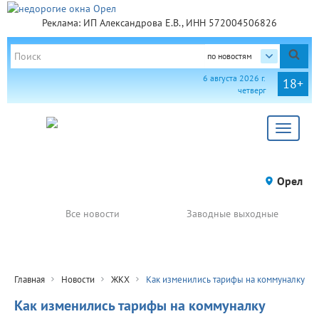
Реклама: ИП Александрова Е.В., ИНН 572004506826
по новостям
6 августа 2026 г.
18+
четверг
Toggle
navigat
Орел
Все новости
Заводные выходные
Главная
Новости
ЖКХ
Как изменились тарифы на коммуналку
Как изменились тарифы на коммуналку