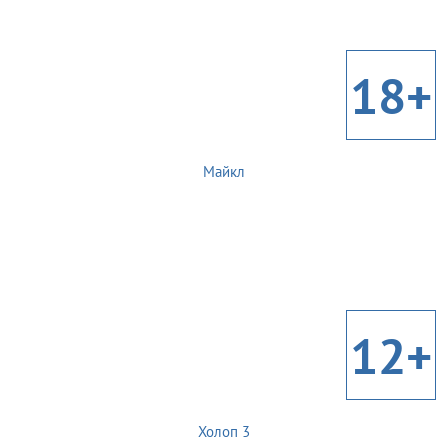
18+
Майкл
12+
Холоп 3