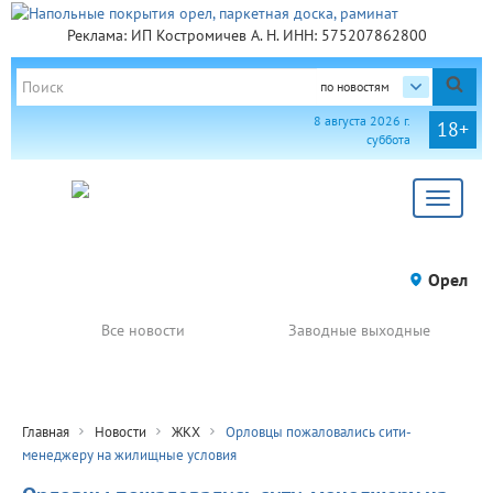
Реклама: ИП Костромичев А. Н. ИНН: 575207862800
по новостям
8 августа 2026 г.
18+
суббота
Toggle
navigat
Орел
Все новости
Заводные выходные
Главная
Новости
ЖКХ
Орловцы пожаловались сити-
менеджеру на жилищные условия