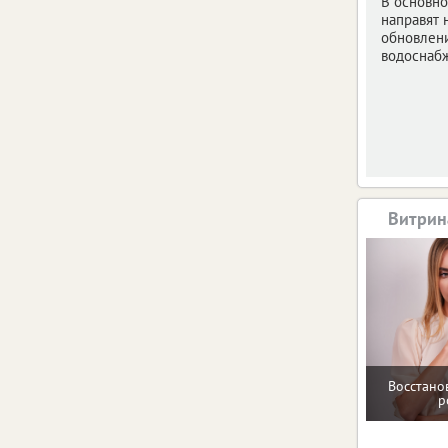
В основно
направят 
обновлен
водоснаб
Витрин
Восстано
р