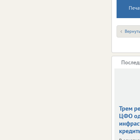
Печа
Вернуть
Послед
Трем р
ЦФО о
инфрас
кредит