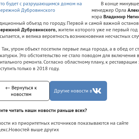
В конце минувше
менеджер Орла
Алек
мэра
Владимир Неги
диционный объезд по городу. Первой и самой важной останов
ережной Дубровинского,
жители которого уже не первый год 
сыпается, и велика вероятность возникновения несчастных слу
Так, утром объект посетили первые лица города, а в обед от с
катурки. Это обстоятельство не стало поводом для включения 
итального ремонта. Согласно областному плану, к реставраци
ступить только в 2018 году.
← Вернуться к
Другие новости в
новостям
ите читать наши новости раньше всех?
ости из приоритетных источников показываются на сайте
екс.Новостей выше других