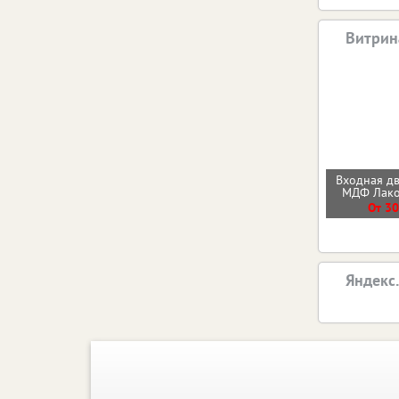
Витрин
Входная д
МДФ Лак
От 30
Яндекс