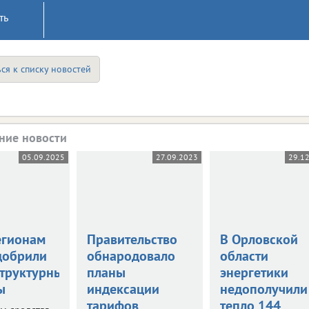
ть
ся к списку новостей
ние новости
05.09.2025
27.09.2023
29.1
егионам
Правительство
В Орловской
добрили
обнародовало
области
труктурные
планы
энергетики
ы
индексации
недополучили
тарифов
тепло 144