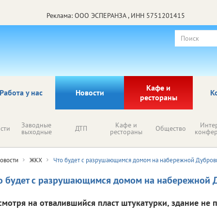
Реклама: ООО ЭСПЕРАНЗА , ИНН 5751201415
Кафе и
Работа у нас
Новости
К
рестораны
Заводные
Кафе и
Инте
сти
ДТП
Общество
выходные
рестораны
конфе
овости
ЖКХ
Что будет с разрушающимся домом на набережной Дубров
о будет с разрушающимся домом на набережной 
смотря на отвалившийся пласт штукатурки, здание не 