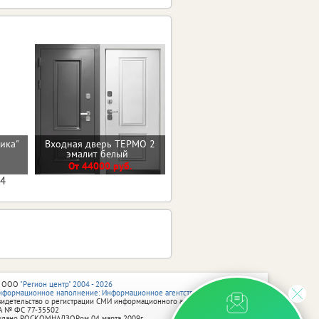
тика"
Входная дверь ТЕРМО 2
Входная дверь ЧЕРНЫЙ
)
эмалит белый
КВАРЦ
От 44000 руб.
От 27700 руб.
04
 ООО
"Регион центр" 2004 - 2026
нформационное наполнение: Информационное агентство vRossii.ru
видетельство о регистрации СМИ информационного агентства vRossii.ru
А № ФС 77‑35502
ыдано РОСКОМНАДЗОРом 04 марта 2009г.