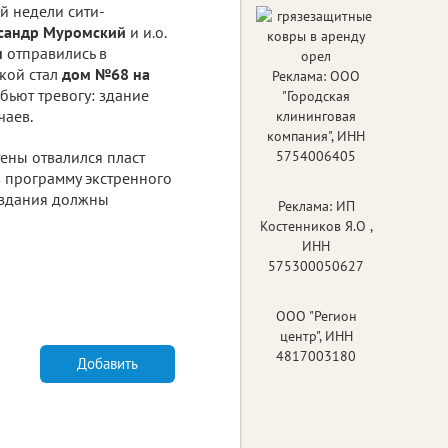
й недели сити-
сандр Муромский
и и.о.
н
отправились в
кой стал
дом №68 на
Реклама: ООО
бьют тревогу: здание
"Городская
чаев.
клининговая
компания", ИНН
тены отвалился пласт
5754006405
в программу экстренного
и здания должны
Реклама: ИП
Костенников Я.О ,
ИНН
575300050627
ООО "Регион
центр", ИНН
4817003180
Добавить