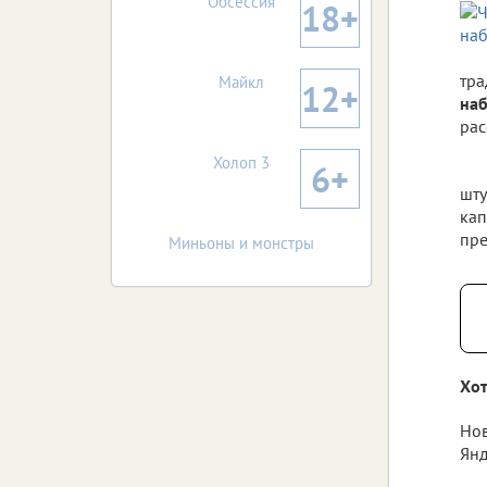
Обсессия
18+
тра
Майкл
12+
наб
рас
Холоп 3
6+
шту
кап
пре
Миньоны и монстры
Хот
Нов
Янд