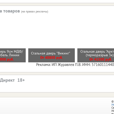
а товаров
(на правах рекламы)
верь 9см МДФ/
Стальная дверь "Арк
Стальная дверь "Викинг"
обель Линии
(терморазрыв 3к
От 40800 руб.
000 руб.
От 41500 руб.
Реклама: ИП Журавлев П.В. ИНН: 5716011144
.Директ
©
И
С
И
в