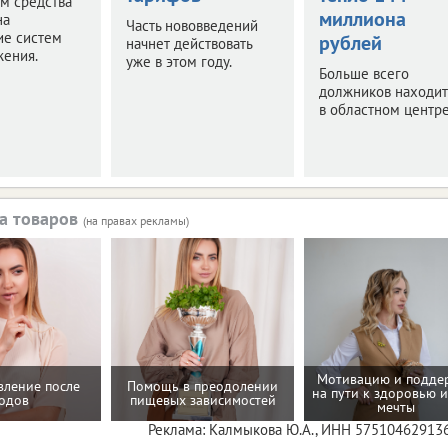
м средства
миллиона
на
Часть нововведений
ие систем
рублей
начнет действовать
жения.
уже в этом году.
Больше всего
должников находит
в областном центре
а товаров
(на правах рекламы)
Мотивацию и подде
вление после
Помощь в преодолении
на пути к здоровью и
одов
пищевых зависимостей
мечты
Реклама: Калмыкова Ю.А., ИНН 57510462913