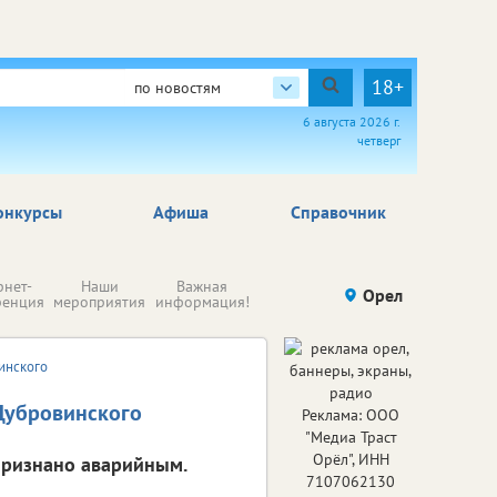
18+
по новостям
6 августа 2026 г.
четверг
онкурсы
Афиша
Справочник
Н
рнет-
Наши
Важная
Происшествия
Орел
Здоровье
комп
ренция
мероприятия
информация!
п
ре
инского
Дубровинского
Реклама: ООО
"Медиа Траст
Орёл", ИНН
признано аварийным.
7107062130