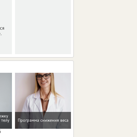
Информационное
агентство vRossii.ru
продолжает
сравнивать стоимость
услуг ЖКХ в регионах
ся
Центральной России.
.
ржку
 телу
Программа снижения веса
Консультация по питанию
6