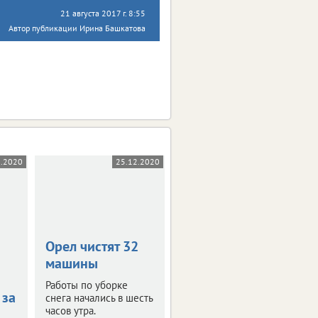
21 августа 2017 г. 8:55
Автор публикации Ирина Башкатова
2.2020
25.12.2020
03.12.2020
Орел чистят 32
Источник жизни:
машины
цены на
питьевую воду в
Работы по уборке
 за
ЦФО
снега начались в шесть
часов утра.