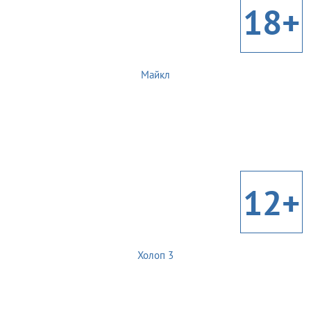
18+
Майкл
12+
Холоп 3