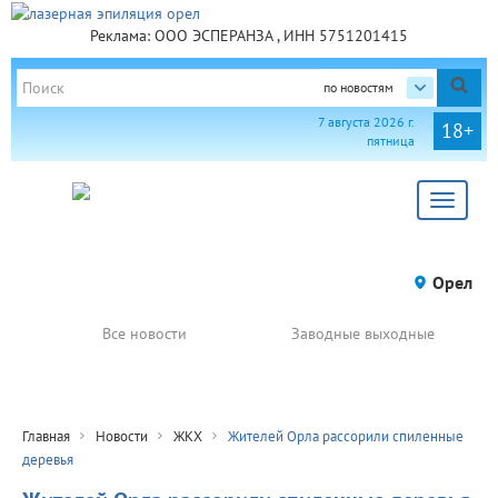
Реклама: ООО ЭСПЕРАНЗА , ИНН 5751201415
по новостям
7 августа 2026 г.
18+
пятница
Toggle
navigat
Орел
Все новости
Заводные выходные
Главная
Новости
ЖКХ
Жителей Орла рассорили спиленные
деревья