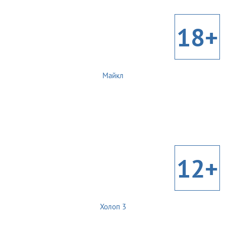
18+
Майкл
12+
Холоп 3