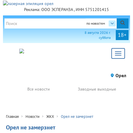
Реклама: ООО ЭСПЕРАНЗА , ИНН 5751201415
по новостям
8 августа 2026 г.
18+
суббота
Toggle
navigat
Орел
Все новости
Заводные выходные
Главная
Новости
ЖКХ
Орел не замерзнет
Орел не замерзнет