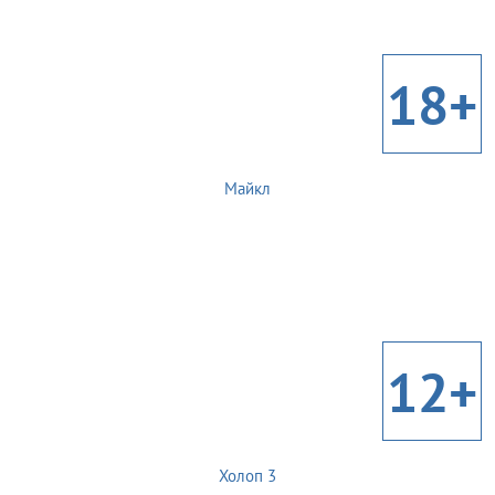
18+
Майкл
12+
Холоп 3