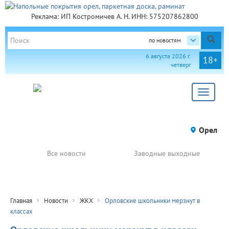
Реклама: ИП Костромичев А. Н. ИНН: 575207862800
по новостям
6 августа 2026 г.
18+
четверг
Toggle
navigat
Орел
Все новости
Заводные выходные
Главная
Новости
ЖКХ
Орловские школьники мерзнут в
классах