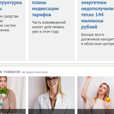
труктурные
планы
энергетики
ы
индексации
недополучили
тарифов
тепло 144
м средства
миллиона
на
Часть нововведений
ие систем
рублей
начнет действовать
жения.
уже в этом году.
Больше всего
должников находит
в областном центре
а товаров
(на правах рекламы)