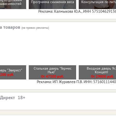
 преодолении
Программа снижения веса
Консультация по пи
зависимостей
Реклама: Калмыкова Ю.А., ИНН 57510462913
а товаров
(на правах рекламы)
Стальная дверь "Гермес
Входная дверь 9
верь "Эверест"
Нью"
Концепт
200 руб.
От 47300 руб.
От 29800 руб.
Реклама: ИП Журавлев П.В. ИНН: 5716011144
.Директ