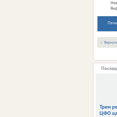
Нов
Янд
Печа
Вернуть
Послед
Трем р
ЦФО о