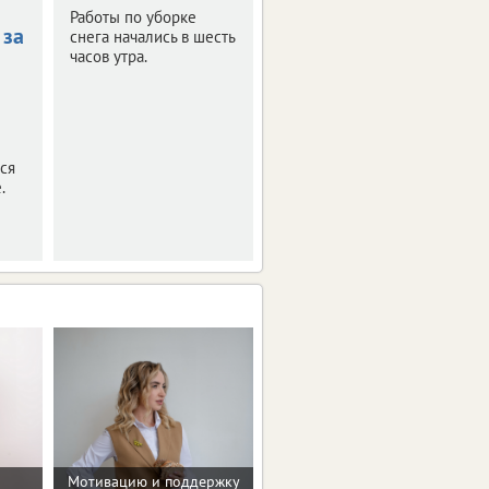
питьевую воду в
Работы по уборке
 за
ЦФО
снега начались в шесть
часов утра.
Информационное
агентство vRossii.ru
продолжает
сравнивать стоимость
услуг ЖКХ в регионах
ся
Центральной России.
.
Мотивацию и поддержку