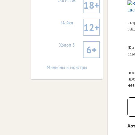
Обсессия
18+
ста
Майкл
12+
зад
Холоп 3
6+
Жит
ссы
Миньоны и монстры
под
про
нез
Хот