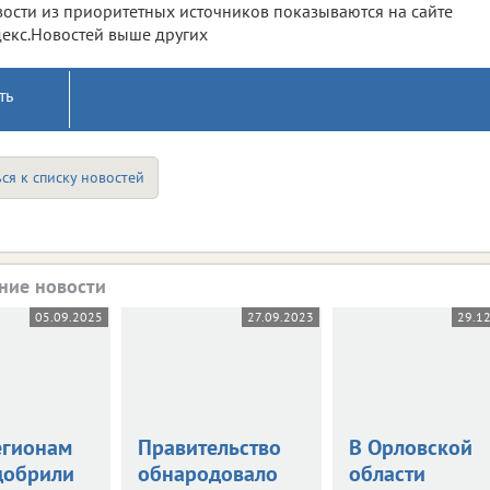
ости из приоритетных источников показываются на сайте
екс.Новостей выше других
ть
ся к списку новостей
ние новости
05.09.2025
27.09.2023
29.1
егионам
Правительство
В Орловской
добрили
обнародовало
области