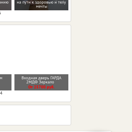
Домашние упражнения и
танию
на пути к здоровью и телу
тренировки
мечты
6
см
Входная дверь ГАРДА
Входная дверь ВУД
2МДФ Зеркало
ВЕРТИКАЛЬ
От 25700 руб.
От 27600 руб.
04