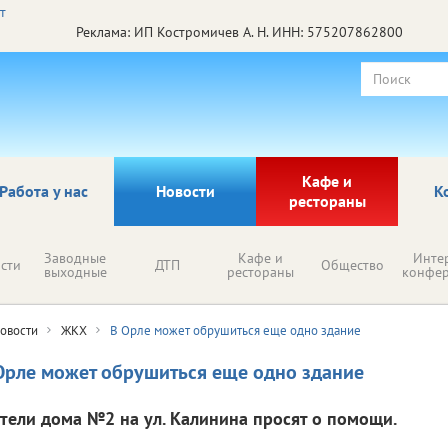
Реклама: ИП Костромичев А. Н. ИНН: 575207862800
Кафе и
Работа у нас
Новости
К
рестораны
Заводные
Кафе и
Инте
сти
ДТП
Общество
выходные
рестораны
конфе
овости
ЖКХ
В Орле может обрушиться еще одно здание
Орле может обрушиться еще одно здание
тели дома №2 на ул. Калинина просят о помощи.