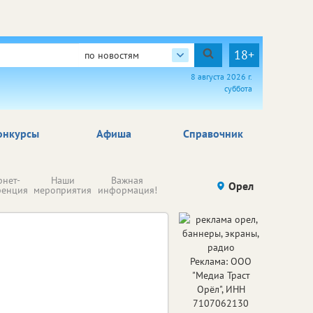
18+
по новостям
8 августа 2026 г.
суббота
онкурсы
Афиша
Справочник
Н
рнет-
Наши
Важная
Происшествия
Орел
Здоровье
комп
ренция
мероприятия
информация!
п
ре
Реклама: ООО
"Медиа Траст
Орёл", ИНН
7107062130