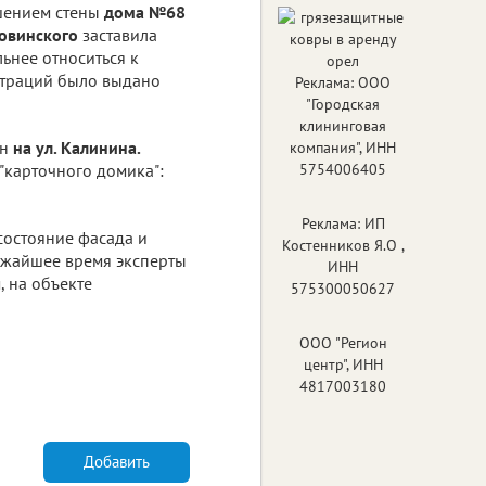
шением стены
дома №68
овинского
заставила
ьнее относиться к
истраций было выдано
Реклама: ООО
"Городская
клининговая
ен
на ул. Калинина.
компания", ИНН
"карточного домика":
5754006405
Реклама: ИП
состояние фасада и
Костенников Я.О ,
лижайшее время эксперты
ИНН
, на объекте
575300050627
ООО "Регион
центр", ИНН
4817003180
Добавить