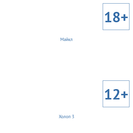
18+
Майкл
12+
Холоп 3