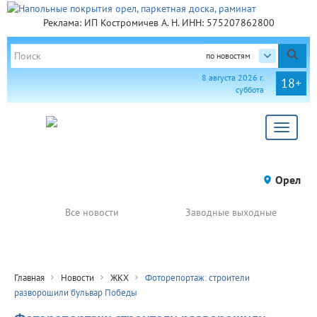
Реклама: ИП Костромичев А. Н. ИНН: 575207862800
по новостям
8 августа 2026 г.
18+
суббота
Toggle
navigat
Орел
Все новости
Заводные выходные
Главная
Новости
ЖКХ
Фоторепортаж: строители
разворошили бульвар Победы