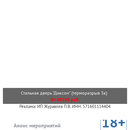
Стальная дверь "Диксон" (терморазрыв 3к)
От 40100 руб.
Реклама: ИП Журавлев П.В. ИНН: 571601114404
18+
Анонс мероприятий