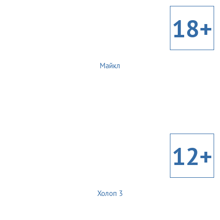
18+
Майкл
12+
Холоп 3