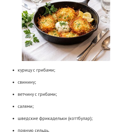
курицу с грибами;
свинину;
ветчину с грибами;
салями;
шведские фрикадельки (коттбулар);
пряную сельдь.