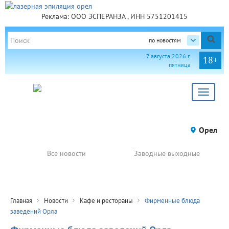
Реклама: ООО ЭСПЕРАНЗА , ИНН 5751201415
по новостям
7 августа 2026 г.
18+
пятница
Toggle
navigat
Орел
Все новости
Заводные выходные
Главная
Новости
Кафе и рестораны
Фирменные блюда
заведений Орла