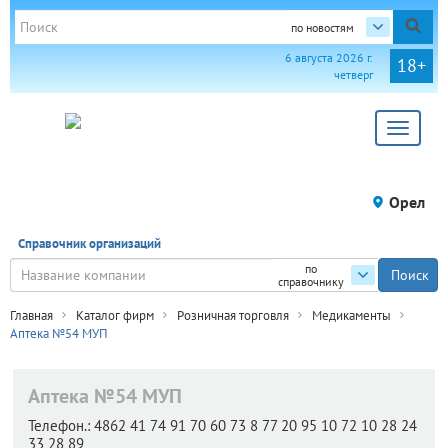
по новостям
6 августа 2026 г.
18+
четверг
Toggle
navigat
Орел
Справочник организаций
по
справочнику
Главная
Каталог фирм
Розничная торговля
Медикаменты
Аптека №54 МУП
Аптека №54 МУП
Телефон.:
4862 41 74 91 70 60 73 8 77 20 95 10 72 10 28 24
33 28 89