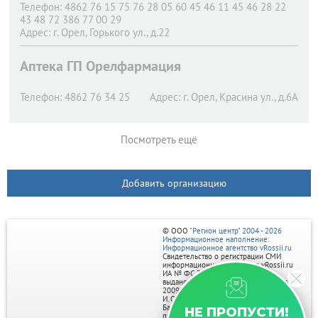
Телефон:
4862 76 15 75 76 28 05 60 45 46 11 45 46 28 22
43 48 72 386 77 00 29
Адрес:
г. Орел,
Горького ул., д.22
Аптека ГП Орелфармация
Телефон:
4862 76 34 25
Адрес:
г. Орел,
Красина ул., д.6А
Посмотреть ещё
Добавить организацию
© ООО
"Регион центр" 2004 - 2026
Информационное наполнение:
Информационное агентство vRossii.ru
Свидетельство о регистрации СМИ
информационного агентства vRossii.ru
ИА № ФС 77‑35502
выдано РОСКОМНАДЗОРом 04 марта
2009г.
И. О. Главного редактора Нарыков А. Н.
Баннеры на портале размещаются на
НЕ ПРОПУСТИ!
правах рекламы.