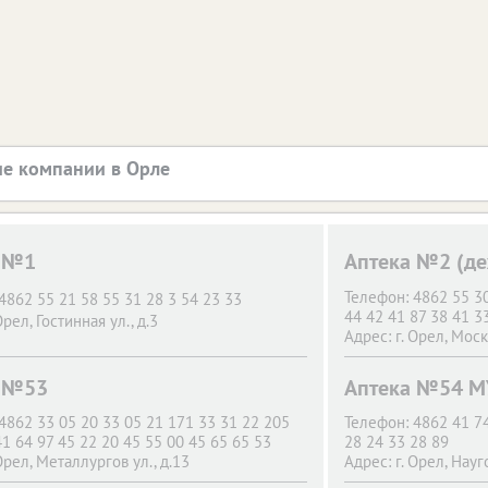
е компании в Орле
а №1
Аптека №2 (д
Телефон:
4862 55 30
4862 55 21 58 55 31 28 3 54 23 33
44 42 41 87 38 41 3
Орел,
Гостинная ул., д.3
Адрес:
г. Орел,
Моско
а №53
Аптека №54 М
4862 33 05 20 33 05 21 171 33 31 22 205
Телефон:
4862 41 74
41 64 97 45 22 20 45 55 00 45 65 65 53
28 24 33 28 89
Орел,
Металлургов ул., д.13
Адрес:
г. Орел,
Науг