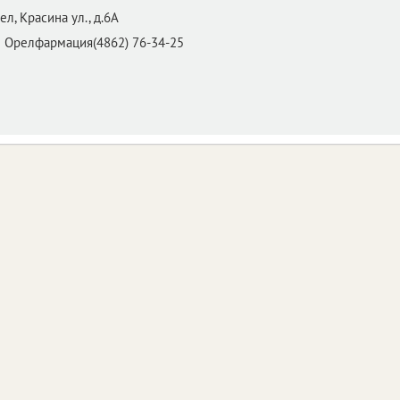
ел,
Красина ул., д.6А
П Орелфармация(4862) 76-34-25