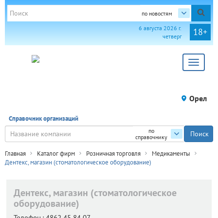
по новостям
6 августа 2026 г.
18+
четверг
Toggle
navigat
Орел
Справочник организаций
по
справочнику
Главная
Каталог фирм
Розничная торговля
Медикаменты
Дентекс, магазин (стоматологическое оборудование)
Дентекс, магазин (стоматологическое
оборудование)
Телефон.:
4862 45 84 07