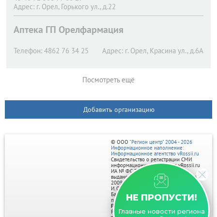
Адрес:
г. Орел,
Горького ул., д.22
Аптека ГП Орелфармация
Телефон:
4862 76 34 25
Адрес:
г. Орел,
Красина ул., д.6А
Посмотреть ещё
Добавить организацию
© ООО
"Регион центр" 2004 - 2026
Информационное наполнение:
Информационное агентство vRossii.ru
Свидетельство о регистрации СМИ
информационного агентства vRossii.ru
ИА № ФС 77‑35502
выдано РОСКОМНАДЗОРом 04 марта
2009г.
И. О. Главного редактора Нарыков А. Н.
Баннеры на портале размещаются на
НЕ ПРОПУСТИ!
правах рекламы.
Реклама на портале:
Главные новости региона
Рекламное агентство "Умный маркетинг"