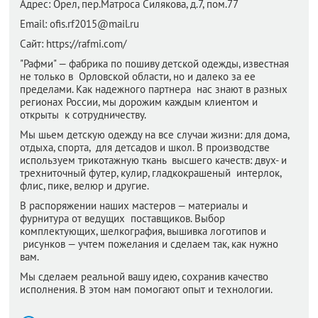
Адрес:
Орел,
пер.Матроса Силякова, д.7, пом.77
Email:
ofis.rf2015@mail.ru
Сайт:
https://rafmi.com/
"Рафми" — фабрика по пошиву детской одежды, известная
не только в Орловской области, но и далеко за ее
пределами. Как надежного партнера нас знают в разных
регионах России, мы дорожим каждым клиентом и
открыты к сотрудничеству.
Мы шьем детскую одежду на все случаи жизни: для дома,
отдыха, спорта, для детсадов и школ. В производстве
используем трикотажную ткань высшего качеств: двух- и
трехниточный футер, кулир, гладкокрашеный интерлок,
флис, пике, велюр и другие.
В распоряжении наших мастеров — материалы и
фурнитура от ведущих поставщиков. Выбор
комплектующих, шелкография, вышивка логотипов и
рисунков — учтем пожелания и сделаем так, как нужно
вам.
Мы сделаем реальной вашу идею, сохранив качество
исполнения. В этом нам помогают опыт и технологии.