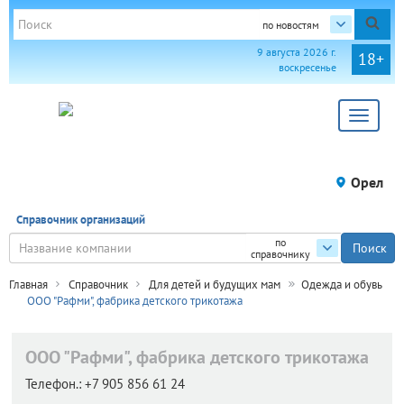
по новостям
9 августа 2026 г.
18+
воскресенье
Toggle
navigat
Орел
Справочник организаций
по
справочнику
Главная
Справочник
Для детей и будущих мам
Одежда и обувь
ООО "Рафми", фабрика детского трикотажа
ООО "Рафми", фабрика детского трикотажа
Телефон.:
+7 905 856 61 24