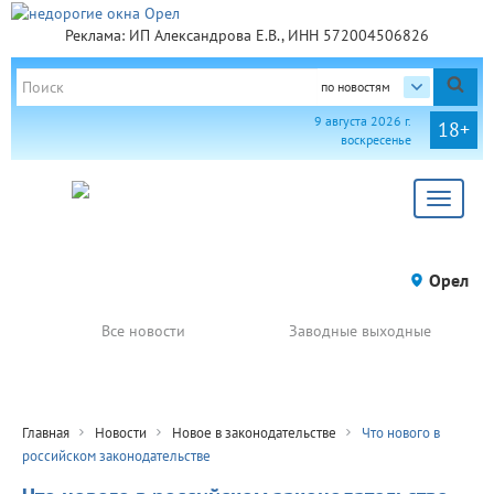
Реклама: ИП Александрова Е.В., ИНН 572004506826
по новостям
9 августа 2026 г.
18+
воскресенье
Toggle
navigat
Орел
Все новости
Заводные выходные
Главная
Новости
Новое в законодательстве
Что нового в
российском законодательстве