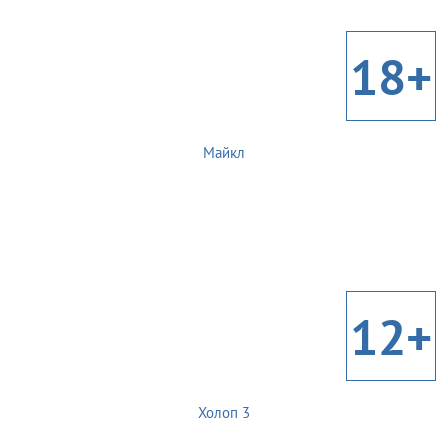
18+
Майкл
12+
Холоп 3