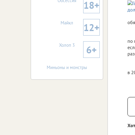
Обсессия
18+
обя
Майкл
12+
по 
Холоп 3
6+
есл
раз
Миньоны и монстры
в 2
Хот