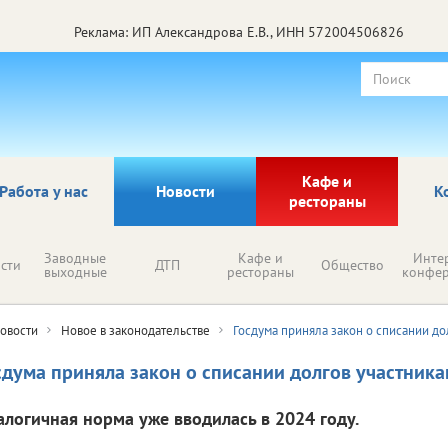
Реклама: ИП Александрова Е.В., ИНН 572004506826
Кафе и
Работа у нас
Новости
К
рестораны
Заводные
Кафе и
Инте
сти
ДТП
Общество
выходные
рестораны
конфе
овости
Новое в законодательстве
Госдума приняла закон о списании до
сдума приняла закон о списании долгов участник
алогичная норма уже вводилась в 2024 году.