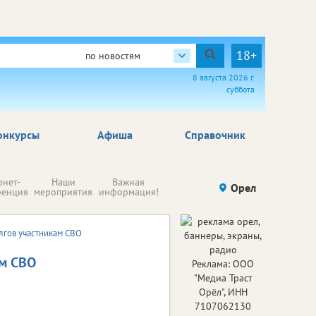
18+
по новостям
8 августа 2026 г.
суббота
онкурсы
Афиша
Справочник
Н
рнет-
Наши
Важная
Происшествия
Орел
Здоровье
комп
ренция
мероприятия
информация!
п
ре
лгов участникам СВО
ам СВО
Реклама: ООО
"Медиа Траст
Орёл", ИНН
7107062130