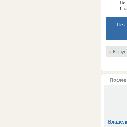
Нов
Янд
Печа
Вернуть
Послед
Владел