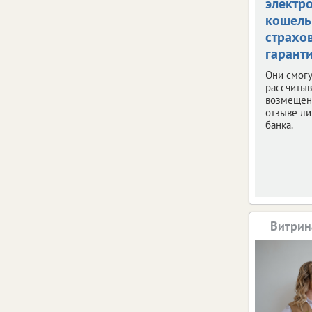
электр
кошель
страхо
гарант
Они смогу
рассчитыв
возмещен
отзыве ли
банка.
Витрин