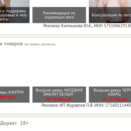
 и поддержку
Рекомендации по
доровью и телу
Консультация по пи
коррекции веса
ечты
Реклама: Калмыкова Ю.А., ИНН 57510462913
а товаров
(на правах рекламы)
Входная дверь МОЛДИНГ
Входная дверь ЧЕ
дверь КАНТРИ
ЭМАЛИТ БЕЛЫЙ
КВАРЦ
800 руб.
От 30100 руб.
От 27700 руб.
Реклама: ИП Журавлев П.В. ИНН: 5716011144
.Директ