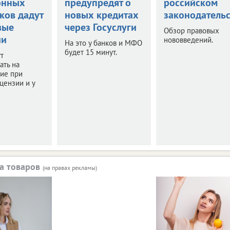
онных
предупредят о
российском
ков дадут
новых кредитах
законодательс
вые
через Госуслуги
Обзор правовых
ии
нововведений.
На это у банков и МФО
будет 15 минут.
т
ать на
ие при
цензии и у
а товаров
(на правах рекламы)