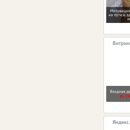
Мотивацию
на пути к з
м
Витрин
Входная 
От 29
Яндекс