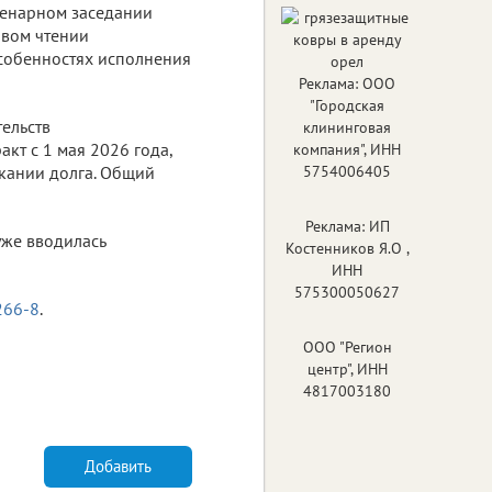
ленарном заседании
рвом чтении
особенностях исполнения
Реклама: ООО
"Городская
тельств
клининговая
т с 1 мая 2026 года,
компания", ИНН
скании долга. Общий
5754006405
Реклама: ИП
уже вводилась
Костенников Я.О ,
ИНН
575300050627
266-8
.
ООО "Регион
центр", ИНН
4817003180
Добавить