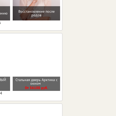
Восстановление после
танию
Проверенные пп-рецепты
родов
6
РНЫЙ
Стальная дверь Арктика с
Стальная дверь "Босфор"
окном
От 25000 руб.
От 56100 руб.
04