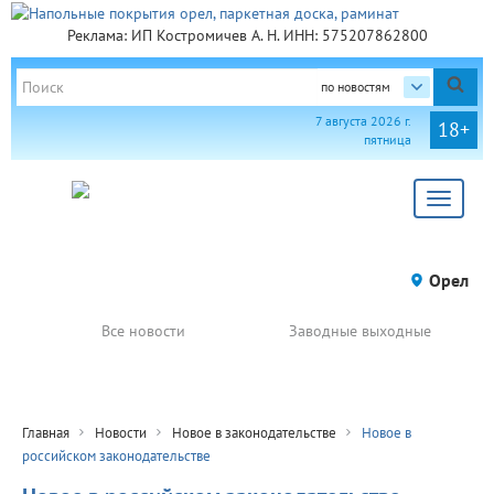
Реклама: ИП Костромичев А. Н. ИНН: 575207862800
по новостям
7 августа 2026 г.
18+
пятница
Toggle
navigat
Орел
Все новости
Заводные выходные
Главная
Новости
Новое в законодательстве
Новое в
российском законодательстве