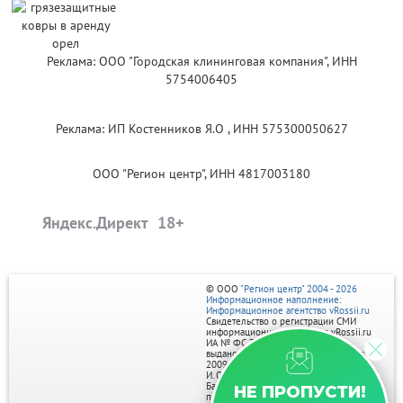
Реклама: ООО "Городская клининговая компания", ИНН
5754006405
Реклама: ИП Костенников Я.О , ИНН 575300050627
ООО "Регион центр", ИНН 4817003180
Яндекс.Директ
© ООО
"Регион центр" 2004 - 2026
Информационное наполнение:
Информационное агентство vRossii.ru
Свидетельство о регистрации СМИ
информационного агентства vRossii.ru
ИА № ФС 77‑35502
выдано РОСКОМНАДЗОРом 04 марта
2009г.
И. О. Главного редактора Нарыков А. Н.
Баннеры на портале размещаются на
НЕ ПРОПУСТИ!
правах рекламы.