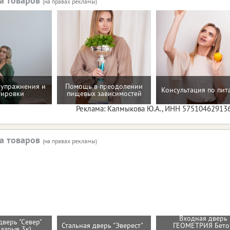
а товаров
(на правах рекламы)
упражнения и
Помощь в преодолении
Консультация по пи
нировки
пищевых зависимостей
Реклама: Калмыкова Ю.А., ИНН 57510462913
а товаров
(на правах рекламы)
Входная дверь
дверь "Север"
Стальная дверь "Эверест"
ГЕОМЕТРИЯ Бето
разрыв 3к)