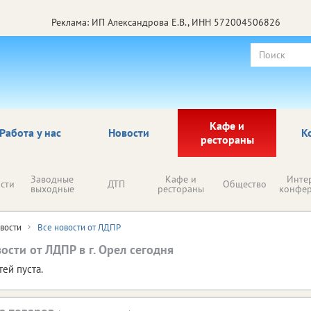
Реклама: ИП Александрова Е.В., ИНН 572004506826
Кафе и
Работа у нас
Новости
К
рестораны
Заводные
Кафе и
Инте
сти
ДТП
Общество
выходные
рестораны
конфе
вости
Все новости от ЛДПР
ости от ЛДПР в г. Орел сегодня
тей пуста.