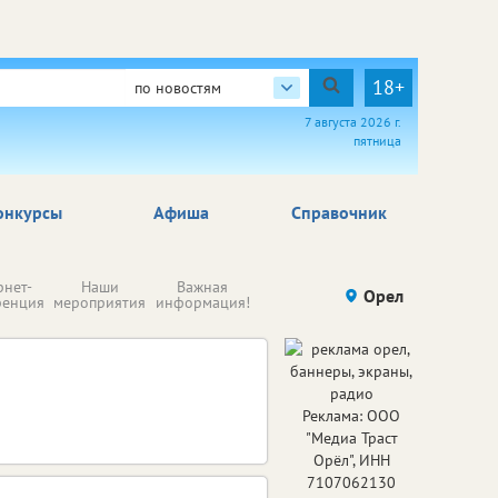
18+
по новостям
7 августа 2026 г.
пятница
онкурсы
Афиша
Справочник
Н
рнет-
Наши
Важная
Происшествия
Орел
Здоровье
комп
ренция
мероприятия
информация!
п
ре
Реклама: ООО
"Медиа Траст
Орёл", ИНН
7107062130