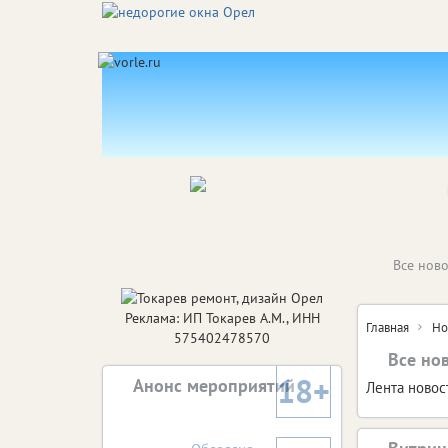
Все ново
Реклама: ИП Токарев А.М., ИНН
Главная
Но
575402478570
Все нов
18+
Анонс мероприятий
Лента новос