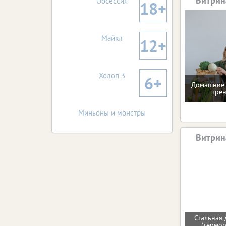
Витрин
Обсессия
18+
Майкл
12+
Холоп 3
6+
Домашние 
тре
Миньоны и монстры
Витрин
Стальная 
(термо