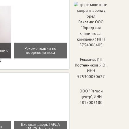
Реклама: ООО
"Городская
клининговая
компания", ИНН
5754006405
Рекомендации по
танию
Программа снижения веса
коррекции веса
Реклама: ИП
6
Костенников Я.О ,
ИНН
575300050627
ООО "Регион
центр", ИНН
4817003180
Входная дверь ГАРДА
Входная дверь ЧЕРНОЕ
н
2МДФ Зеркало
ЗЕРКАЛО