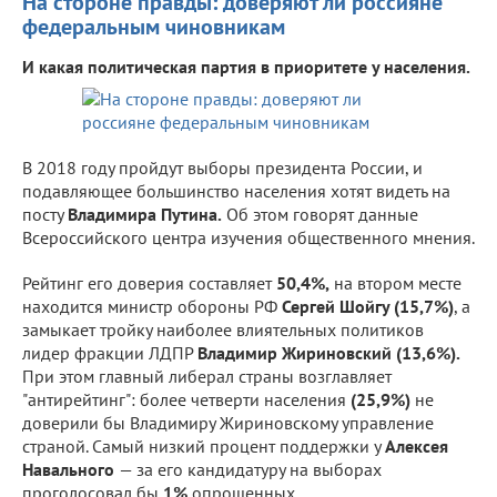
На стороне правды: доверяют ли россияне
федеральным чиновникам
И какая политическая партия в приоритете у населения.
В 2018 году пройдут выборы президента России, и
подавляющее большинство населения хотят видеть на
посту
Владимира Путина.
Об этом говорят данные
Всероссийского центра изучения общественного мнения.
Рейтинг его доверия составляет
50,4%,
на втором месте
находится министр обороны РФ
Сергей Шойгу (15,7%)
, а
замыкает тройку наиболее влиятельных политиков
лидер фракции ЛДПР
Владимир Жириновский (13,6%).
При этом главный либерал страны возглавляет
"антирейтинг": более четверти населения
(25,9%)
не
доверили бы Владимиру Жириновскому управление
страной. Самый низкий процент поддержки у
Алексея
Навального
— за его кандидатуру на выборах
проголосовал бы
1%
опрошенных.