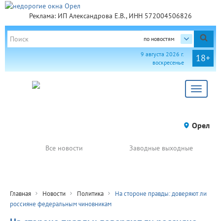
Реклама: ИП Александрова Е.В., ИНН 572004506826
по новостям
9 августа 2026 г.
18+
воскресенье
Toggle
navigat
Орел
Все новости
Заводные выходные
Главная
Новости
Политика
На стороне правды: доверяют ли
россияне федеральным чиновникам