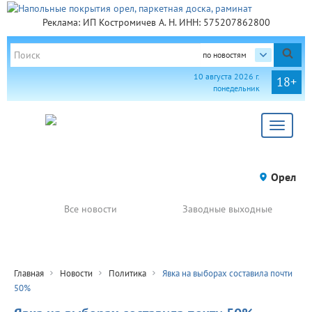
Реклама: ИП Костромичев А. Н. ИНН: 575207862800
по новостям
10 августа 2026 г.
18+
понедельник
Toggle
navigat
Орел
Все новости
Заводные выходные
Главная
Новости
Политика
Явка на выборах составила почти
50%