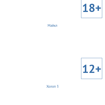
18+
Майкл
12+
Холоп 3