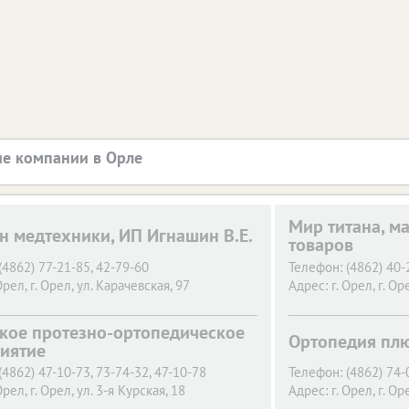
е компании в Орле
Мир титана, м
н медтехники, ИП Игнашин В.Е.
товаров
(4862) 77-21-85, 42-79-60
Телефон:
(4862) 40-
Орел,
г. Орел, ул. Карачевская, 97
Адрес:
г. Орел,
г. Ор
кое протезно-ортопедическое
Ортопедия плю
иятие
(4862) 47-10-73, 73-74-32, 47-10-78
Телефон:
(4862) 74-
Орел,
г. Орел, ул. 3-я Курская, 18
Адрес:
г. Орел,
г. Ор