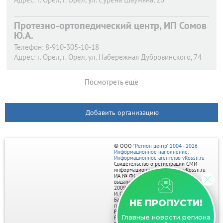
Протезно-ортопедический центр, ИП Сомов
Ю.А.
Телефон:
8-910-305-10-18
Адрес:
г. Орел,
г. Орел, ул. Набережная Дубровинского, 74
Посмотреть ещё
Добавить организацию
© ООО
"Регион центр" 2004 - 2026
Информационное наполнение:
Информационное агентство vRossii.ru
Свидетельство о регистрации СМИ
информационного агентства vRossii.ru
ИА № ФС 77‑35502
выдано РОСКОМНАДЗОРом 04 марта
2009г.
И. О. Главного редактора Нарыков А. Н.
Баннеры на портале размещаются на
НЕ ПРОПУСТИ!
правах рекламы.
Реклама на портале:
Главные новости региона
Рекламное агентство "Умный маркетинг"