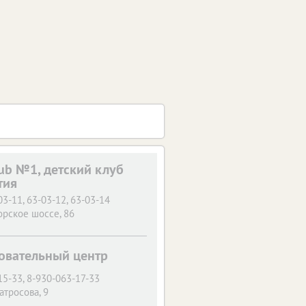
lub №1, детский клуб
тия
03-11, 63-03-12, 63-03-14
орское шоссе, 86
зовательный центр
15-33, 8-930-063-17-33
атросова, 9