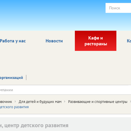
Кафе и
Работа у нас
Новости
К
рестораны
организаций
авочник
Для детей и будущих мам
Развивающие и спортивные центры
детского развития
н, центр детского развития