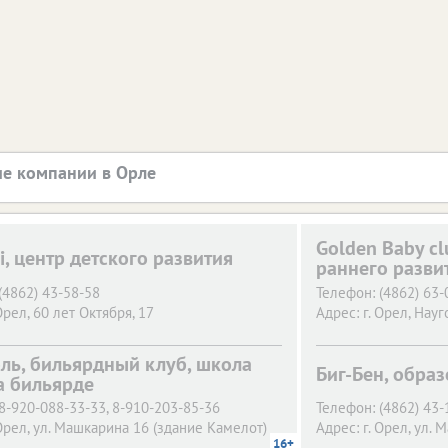
е компании в Орле
Golden Baby c
i, центр детского развития
раннего разви
(4862) 43-58-58
Телефон:
(4862) 63-
Орел,
60 лет Октября, 17
Адрес:
г. Орел,
Науг
ль, бильярдный клуб, школа
Биг-Бен, обра
а бильярде
8-920-088-33-33, 8-910-203-85-36
Телефон:
(4862) 43-
Орел,
ул. Машкарина 16 (здание Камелот)
Адрес:
г. Орел,
ул. М
16+