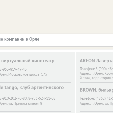
е компании в Орле
, виртуальный кинотеатр
AREON Лазерта
Телефон:
8 (900) 48
8-953-819-49-43
Адрес:
г. Орел,
Кром
Орел,
Московское шоссе, 175
й этаж, территория 
de tango, клуб аргентинского
BROWN, билья
8-910-202-70-80, 8-953-624-11-08
Телефон:
(4862) 41-
Орел,
ул. Привокзальная, 8
Адрес:
г. Орел,
ул. 