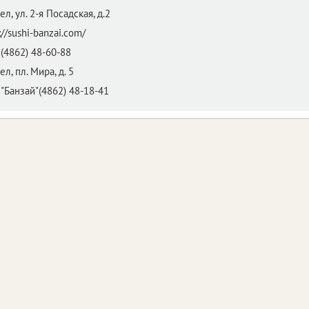
ел,
ул. 2-я Посадская, д.2
://sushi-banzai.com/
(4862) 48-60-88
ел,
пл. Мира, д. 5
"Банзай"(4862) 48-18-41