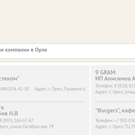
е компании в Орле
9 GRAM
стеком"
ИП Анисимов А
Телефон:
8 (920) 82
(4862)54-41-30
Адрес:
г. Орел,
Пушкина 6
Адрес:
г. Орел,
улица
га
“Burgers”, кафе
бов Н.В
8 (905) 166-67-67
Телефон:
+7 903 036
Орел,
улица Октябрьская, 79
Адрес:
г. Орел,
ТЦ Ут