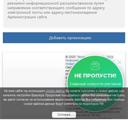
рекламно-информационной рассылки/звонков путем
направления соответствующего сообщения по адресу
электронной почты или адресу местонахождения
Администрации сайта
Добавить организацию
© ООО
"Регион центр" 2004 - 2026
Информационное наполнение:
Информационное агентство vRossii.ru
Свидетельство о регистрации СМИ
информационного агентства vRossii.ru
ИА № ФС 77‑35502
НЕ ПРОПУСТИ!
выдано РОСКОМНАДЗОРом 04 марта
2009г.
Главные новости региона
И. О. Главного редактора Нарыков А. Н.
Баннеры на портале размещаются на
в вашей почте!
На этом сайте мы используем
cookie-файлы
. Вы можете прочитать о cookie-файлах или
правах рекламы.
Реклама на портале:
изменить настройки браузера. Продолжая пользоваться сайтом без изменения настроек,
ПОДПИСАТЬСЯ
Рекламное агентство "Умный маркетинг"
вы даете согласие на использование ваших cookie-файлов. Все собранные при помощи
тел. 7-910-267-70-40,
cookie-файлов данные будут храниться на территории РФ.
email: umnyy.marketing@yandex.ru
Отдельные публикации могут содержать
информацию, не предназначенную для
Согласен
пользователей до 18 лет.
Политика в отношении обработки
персональных данных
Политика обработки файлов cookie