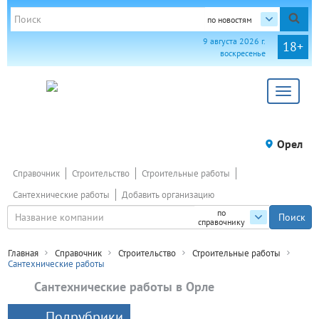
по новостям
9 августа 2026 г.
18+
воскресенье
Toggle
navigat
Орел
Справочник
Строительство
Строительные работы
Сантехнические работы
Добавить организацию
по
справочнику
Главная
Справочник
Строительство
Строительные работы
Сантехнические работы
Сантехнические работы в Орле
Подрубрики