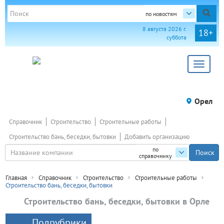
по новостям
8 августа 2026 г.
18+
суббота
Toggle
navigat
Орел
Справочник
Строительство
Строительные работы
Строительство бань, беседки, бытовки
Добавить организацию
по
справочнику
Главная
Справочник
Строительство
Строительные работы
Строительство бань, беседки, бытовки
Строительство бань, беседки, бытовки в Орле
Подрубрики