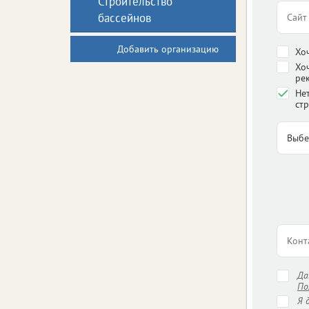
Строительство
бассейнов
Добавить организацию
Хо
Хо
ре
Нет
стр
Д
По
Я 