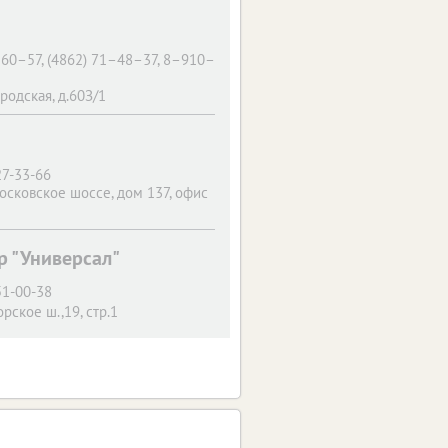
–60–57, (4862) 71–48–37, 8–910–
ородская, д.60З/1
27-33-66
Московское шоссе, дом 137, офис
р "Универсал"
51-00-38
рское ш.,19, стр.1