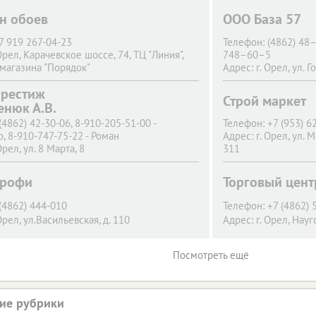
н обоев
ООО База 57
7 919 267-04-23
Телефон:
(4862) 48
Орел,
Карачевское шоссе, 74, ТЦ "Линия",
748–60–5
магазина "Порядок"
Адрес:
г. Орел,
ул. Г
рестиж
Строй маркет
енюк А.В.
(4862) 42-30-06, 8-910-205-51-00 -
Телефон:
+7 (953) 6
, 8-910-747-75-22 - Роман
Адрес:
г. Орел,
ул. 
Орел,
ул. 8 Марта, 8
311
Профи
Торговый цент
(4862) 444-010
Телефон:
+7 (4862) 
Орел,
ул.Васильевская, д. 110
Адрес:
г. Орел,
Науго
Посмотреть ещё
ие рубрики