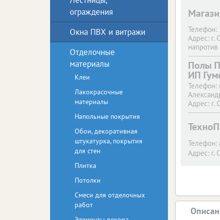
Лестницы,
ограждения
Магази
Телефон:
Окна ПВХ и витражи
Адрес:
г. 
напротив 
Отделочные
материалы
Полы П
ИП Гум
Клеи
Телефон:
Лакокрасочные
Александр
материалы
Адрес:
г. 
Напольные покрытия
Техно
Обои, декоративная
штукатурка, покрытия
Телефон:
для стен
Адрес:
г. 
Плитка
Потолки
Смеси для отделочных
работ
Описан
Элементы декора