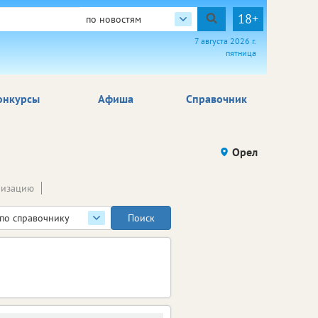
18+
по новостям
7 августа 2026 г.
пятница
онкурсы
Афиша
Справочник
Орел
низацию
по справочнику