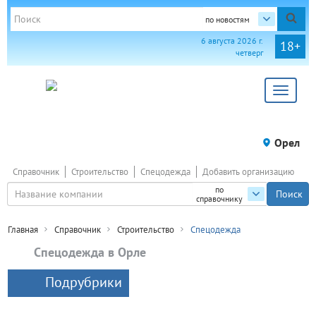
по новостям
6 августа 2026 г.
18+
четверг
Toggle
navigat
Орел
Справочник
Строительство
Спецодежда
Добавить организацию
по
справочнику
Главная
Справочник
Строительство
Спецодежда
Спецодежда в Орле
Подрубрики