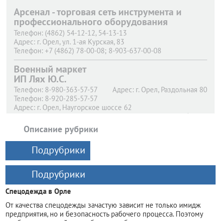
Арсенал - торговая сеть инструмента и
профессионального оборудования
Телефон:
(4862) 54-12-12, 54-13-13
Адрес:
г. Орел,
ул. 1-ая Курская, 83
Телефон:
+7 (4862) 78-00-08; 8-903-637-00-08
Адрес:
г. Орел,
Новосильский пер, дом 3
Военный маркет
Телефон:
(4862) 200-755
Адрес:
ИП Лях Ю.С.
г. Орел,
Московское шоссе 126 "б"
Телефон:
8-980-363-57-57
Адрес:
г. Орел,
Раздольная 80
Телефон:
8-920-285-57-57
Адрес:
г. Орел,
Наугорское шоссе 62
Телефон:
(4862) 41-22-32
Адрес:
г. Орел,
60 Лет Октября, 14
Описание рубрики
Подрубрики
Подрубрики
Спецодежда в Орле
От качества спецодежды зачастую зависит не только имидж
предприятия, но и безопасность рабочего процесса. Поэтому