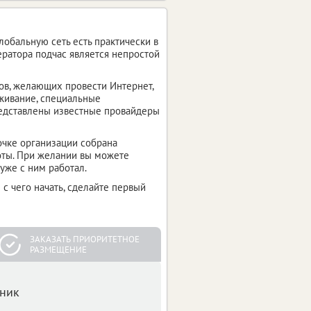
обальную сеть есть практически в
ератора подчас является непростой
ов, желающих провести Интернет,
живание, специальные
редставлены известные провайдеры
точке организации собрана
оты. При желании вы можете
уже с ним работал.
 с чего начать, сделайте первый
ЗАКАЗАТЬ ПРИОРИТЕТНОЕ
РАЗМЕЩЕНИЕ
чник