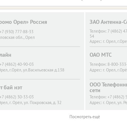
ромо Орел» Россия
ЗАО Антенна-С
Телефон:
7 (4862) 4
+7 (930) 777-88-33
54
ловская обл., Орел
Адрес:
г. Орел,
г.Оре
лайн
ОАО МТС
+7 (4862) 40-90-03
Телефон:
8-800-333
Орел,
г.Орёл, ул.Васильевская д.138
Адрес:
г. Орел,
г.Орё
ООО Телефонн
т бай нэт
сети
+7 (4862) 30-33-03
Телефон:
+7 (4862) 
Орел,
г. Орёл, ул. Покровская, д. 32
Адрес:
г. Орел,
ул. Р
Посмотреть ещё