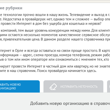
ие рубрики
 технологии прочно вошли в нашу жизнь. Телевидение и выход в гл
. Недостатка в провайдерах нет, однако тем и сложнее — выбор оп
к провести Интернет в дом без ущерба для кошелька и нервов?
компаний, тем выше уровень конкуренции между ними. Для клиент
ми остаются несколько моментов: качественное сервисное обслу
, привлекательная цена. В данном разделе нашего справочника п
тернет в Орле и всегда оставаться на связи проще простого. В кар
информация — адрес, схема проезда, номера телефонов, режим раб
зыв о том или ином операторе или ознакомиться с мнением тех, кто 
нирует провести Интернет в частный дом или квартиру, но не знаете
ните в наш справочник. Поиск провайдера начинается здесь.
АВИТЬ НОВУЮ
ИСПРАВИТЬ НЕТОЧНОСТЬ
АНИЗАЦИЮ
Добавить новую организацию в справо