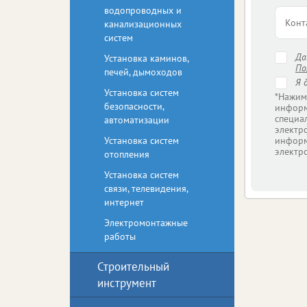
водопроводных и
канализационных
систем
Д
Установка каминов,
По
печей, дымоходов
Я 
Установка систем
*Нажим
безопасности,
информ
специа
автоматизации
электр
Установка систем
информ
электр
отопления
Установка систем
связи, телевидения,
интернет
Электромонтажные
работы
Строительный
инструмент