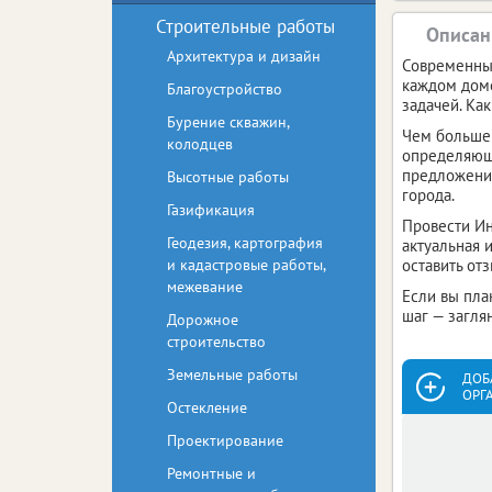
Строительные работы
Описан
Архитектура и дизайн
Современные
каждом доме
Благоустройство
задачей. Ка
Бурение скважин,
Чем больше 
колодцев
определяющи
предложения
Высотные работы
города.
Газификация
Провести Ин
Геодезия, картография
актуальная 
и кадастровые работы,
оставить от
межевание
Если вы пла
шаг — загля
Дорожное
строительство
Земельные работы
ДОБ
ОРГ
Остекление
Проектирование
Ремонтные и