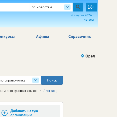
18+
по новостям
6 августа 2026 г.
четверг
онкурсы
Афиша
Справочник
Орел
по справочнику
олы иностранных языков
Лингвист,
Добавить новую
организацию