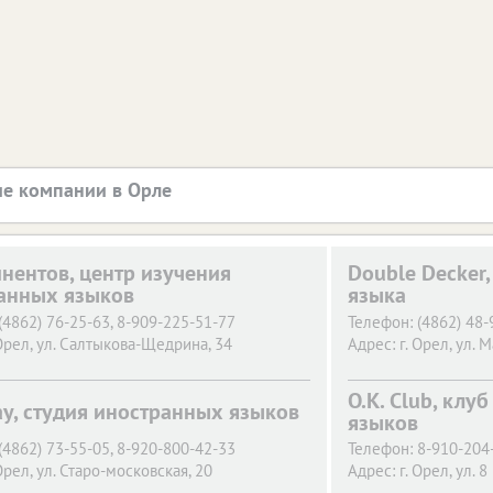
е компании в Орле
инентов, центр изучения
Double Decker,
анных языков
языка
(4862) 76-25-63, 8-909-225-51-77
Телефон:
(4862) 48-
Орел,
ул. Салтыкова-Щедрина, 34
Адрес:
г. Орел,
ул. М
O.K. Club, клу
ay, студия иностранных языков
языков
(4862) 73-55-05, 8-920-800-42-33
Телефон:
8-910-204
Орел,
ул. Старо-московская, 20
Адрес:
г. Орел,
ул. 8