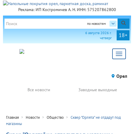
Реклама: ИП Костромичев А. Н. ИНН: 575207862800
по новостям
6 августа 2026 г.
18+
четверг
Toggle
navigat
Орел
Все новости
Заводные выходные
Главная
Новости
Общество
Сквер "Орлята" не отдадут под
магазины