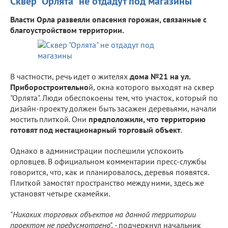
Сквер "Орлята" не отдадут под магазины
Власти Орла развеяли опасения горожан, связанные с
благоустройством территории.
В частности, речь идет о жителях
дома №21 на ул.
Приборостроительно
й, окна которого выходят на сквер
"Орлята". Люди обеспокоены тем, что участок, который по
дизайн-проекту должен быть засажен деревьями, начали
мостить плиткой. Они
предположили, что территорию
готовят под нестационарный торговый объект
.
Однако в администрации поспешили успокоить
орловцев. В официальном комментарии пресс-службы
говорится, что, как и планировалось, деревья появятся.
Плиткой замостят пространство между ними, здесь же
установят четыре скамейки.
"Никаких торговых объектов на данной территории
проектом не предусмотрено", -
подчеркнул начальник