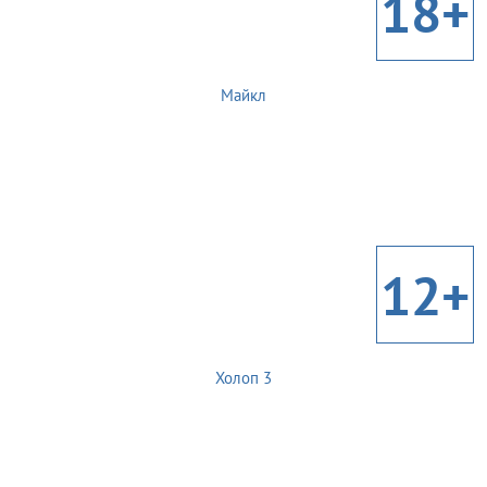
18+
Майкл
12+
Холоп 3