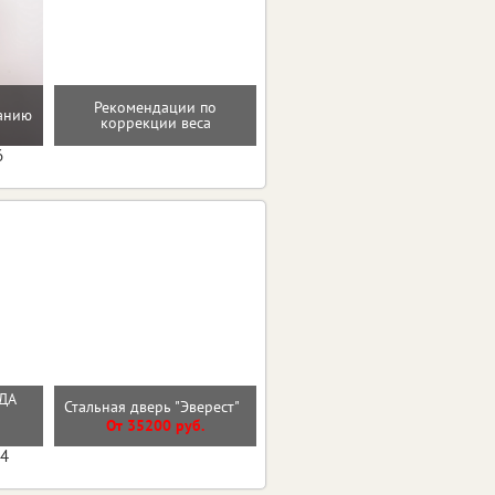
Рекомендации по
Восстановление после
танию
коррекции веса
родов
6
РДА
Стальная дверь "Эверест"
Стальная дверь "Босфор"
От 35200 руб.
От 25000 руб.
04