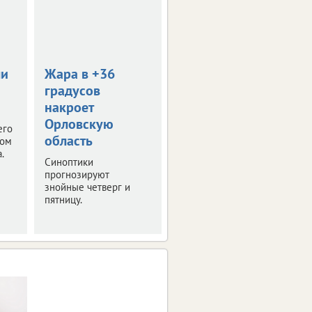
0+
ли
Жара в +36
В Орле пройдет
градусов
День меда
накроет
Тематическая ярмарка
Орловскую
развернется уже в
его
ближайшие выходные.
область
том
Рассказываем
.
Синоптики
подробности.
прогнозируют
знойные четверг и
пятницу.