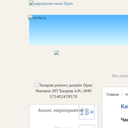
Все ново
Реклама: ИП Токарев А.М., ИНН
Главная
Н
575402478570
Ка
18+
Анонс мероприятий
Ча