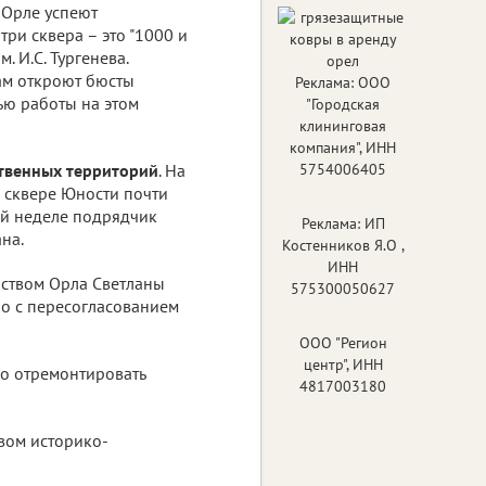
 Орле успеют
три сквера – это "1000 и
м. И.С. Тургенева.
ам откроют бюсты
Реклама: ООО
ью работы на этом
"Городская
клининговая
компания", ИНН
твенных территорий
. На
5754006405
в сквере Юности почти
ой неделе подрядчик
Реклама: ИП
на.
Костенников Я.О ,
ИНН
ством Орла Светланы
575300050627
но с пересогласованием
ООО "Регион
центр", ИНН
ко отремонтировать
4817003180
твом историко-