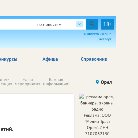
18+
по новостям
6 августа 2026 г.
четверг
онкурсы
Афиша
Справочник
Н
рнет-
Наши
Важная
Происшествия
Орел
Здоровье
комп
ренция
мероприятия
информация!
п
ре
Реклама: ООО
"Медиа Траст
Орёл", ИНН
ятий.
7107062130