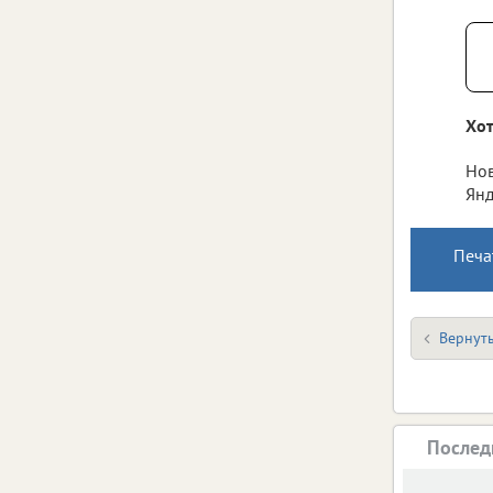
Хот
Нов
Янд
Печа
Вернуть
Послед