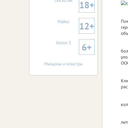
Обсессия
18+
Пом
Майкл
12+
гер
объ
Холоп 3
6+
бол
уло
ООО
Миньоны и монстры
Кли
рас
кол
лит