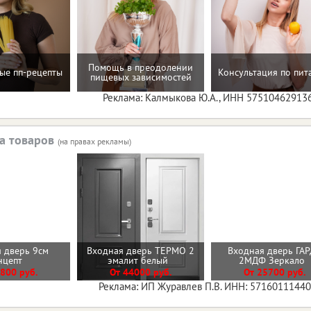
Помощь в преодолении
ые пп-рецепты
Консультация по пи
пищевых зависимостей
Реклама: Калмыкова Ю.А., ИНН 57510462913
а товаров
(на правах рекламы)
 дверь 9см
Входная дверь ТЕРМО 2
Входная дверь ГА
нцепт
эмалит белый
2МДФ Зеркало
800 руб.
От 44000 руб.
От 25700 руб.
Реклама: ИП Журавлев П.В. ИНН: 5716011144