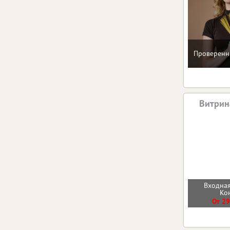
Проверенн
Витрин
Входная
Ко
От 29