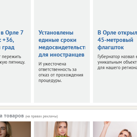
в Орле 7
Установлены
В Орле откры
: +36,
единые сроки
45-метровый
 град
медосвидетельствования
флагшток
для иностранцев
т пережить
Губернатор назвал 
кую пятницу.
уникальным объек
И ужесточена
для нашего региона
ответственность за
отказ от прохождения
процедуры.
а товаров
(на правах рекламы)