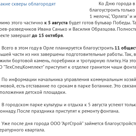
Ко Дню города в
благоустроить только 
1 мелочь", "Орлята" и и
имо этого частично
к 5 августа
будет готов бульвар Победы. Т
оев-разведчиков Ивана Санько и Василия Образцова. Полност
екте завершат
до 15 октября
.
Всего в этом году в Орле планируется благоустроить
11 общес
ьшей части из них завершены подготовительные работы. Так, 
жили бортовой камень, поребрики и тротуарную плитку. На эт
 "ТехСпецКомплект" приступит к отделке гранитом чаши фонта
По информации начальника управления коммунальным хозяй
мовой, есть отставание по срокам в парке Ботанике. Это связа
положения детской площадки.
В городском парке культуры и отдыха к 5 августа успеют толь
оннаду. После праздника приступят к ремонту фонтана.
Уже после дня города ООО "АртСтрой" займется благоустройс
ературного квартала.