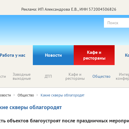
Реклама: ИП Александрова Е.В., ИНН 572004506826
Кафе и
Работа у нас
Новости
К
рестораны
Заводные
Кафе и
Инте
сти
ДТП
Общество
выходные
рестораны
конфе
овости
Общество
Какие скверы облагородят
кие скверы облагородят
сть объектов благоустроят после праздничных меропри