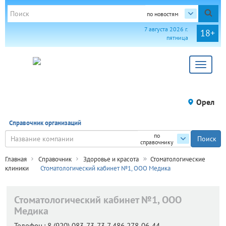
по новостям
7 августа 2026 г.
18+
пятница
Toggle
navigat
Орел
Справочник организаций
по
справочнику
Главная
Справочник
Здоровье и красота
Стоматологические
клиники
Стоматологический кабинет №1, ООО Медика
Стоматологический кабинет №1, ООО
Медика
Телефон.:
8 (920) 083-73-73 7 486 278-06-44