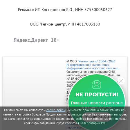
Реклама: ИП Костенников Я.О , ИНН 575300050627
ООО "Регион центр", ИНН 4817003180
Яндекс.Директ
© ООО
"Регион центр" 2004 - 2026
Информационное наполнение:
Информационное агентство vRossii.ru
Свидетельство о регистрации СМИ
информационного агентства vRossii.ru
ИА № ФС 77‑35502
выдано РОСКОМНАДЗОРом 04 марта
2009г.
И. О. Главного редактора Нарыков А. Н.
Баннеры на портале размещаются на
НЕ ПРОПУСТИ!
правах рекламы.
Реклама на портале:
Главные новости региона
Рекламное агентство "Умный маркетинг"
тел. 7-910-267-70-40,
в вашей почте!
На этом сайте мы используем
cookie-файлы
. Вы можете прочитать о cookie-файлах или
email: umnyy.marketing@yandex.ru
Отдельные публикации могут содержать
изменить настройки браузера. Продолжая пользоваться сайтом без изменения настроек,
ПОДПИСАТЬСЯ
информацию, не предназначенную для
вы даете согласие на использование ваших cookie-файлов. Все собранные при помощи
пользователей до 18 лет.
cookie-файлов данные будут храниться на территории РФ.
Политика в отношении обработки
персональных данных