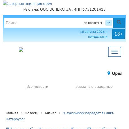
Реклама: ООО ЭСПЕРАНЗА , ИНН 5751201415
по новостям
10 августа 2026 г.
18+
понедельник
Toggle
navigat
Орел
Все новости
Заводные выходные
Главная
Новости
Бизнес
"Научприбор" переедет в Санкт-
Петербург?