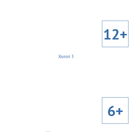
12+
Холоп 3
6+