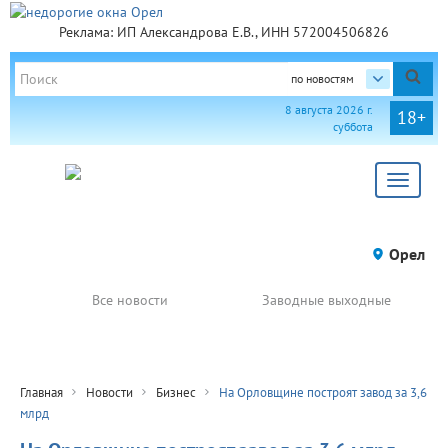
Реклама: ИП Александрова Е.В., ИНН 572004506826
по новостям
8 августа 2026 г.
18+
суббота
Toggle
navigat
Орел
Все новости
Заводные выходные
Главная
Новости
Бизнес
На Орловщине построят завод за 3,6
млрд