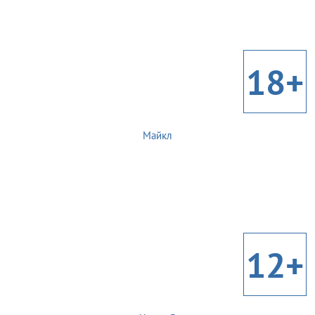
18+
Майкл
12+